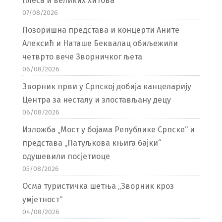
плеса и великих хитова
07/08/2026
Позоришна представа и концерти Аните
Алексић и Наташе Беквалац обиљежили
четврто вече Зворничког љета
06/08/2026
Зворник први у Српској добија канцеларију
Центра за несталу и злостављану децу
06/08/2026
Изложба „Мост у бојама Републике Српске“ и
представа „Патуљкова књига бајки“
одушевили посјетиоце
05/08/2026
Осма туристичка шетња „Зворник кроз
умјетност“
04/08/2026