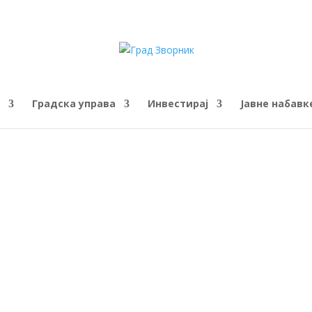
Градска управа
Инвестирај
Јавне набавк