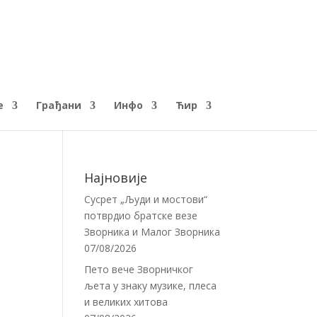
е
Грађани
Инфо
Ћир
Најновије
Сусрет „Људи и мостови“
потврдио братске везе
Зворника и Малог Зворника
07/08/2026
Пето вече Зворничког
љета у знаку музике, плеса
и великих хитова