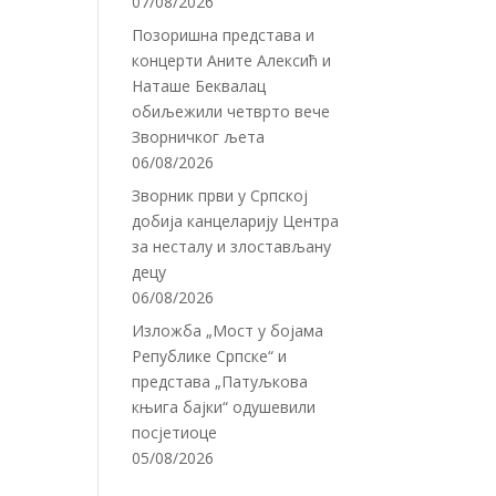
07/08/2026
Позоришна представа и
концерти Аните Алексић и
Наташе Беквалац
обиљежили четврто вече
Зворничког љета
06/08/2026
Зворник први у Српској
добија канцеларију Центра
за несталу и злостављану
децу
06/08/2026
Изложба „Мост у бојама
Републике Српске“ и
представа „Патуљкова
књига бајки“ одушевили
посјетиоце
05/08/2026