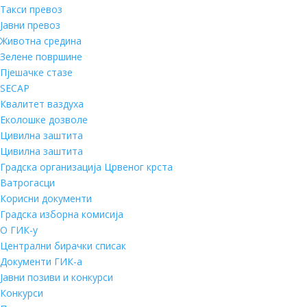
Такси превоз
Јавни превоз
Животна средина
Зелене површине
Пјешачке стазе
SECAP
Квалитет ваздуха
Еколошке дозволе
Цивилна заштита
Цивилна заштита
Градска организација Црвеног крста
Ватрогасци
Корисни документи
Градска изборна комисија
О ГИК-у
Централни бирачки списак
Документи ГИК-а
Јавни позиви и конкурси
Конкурси