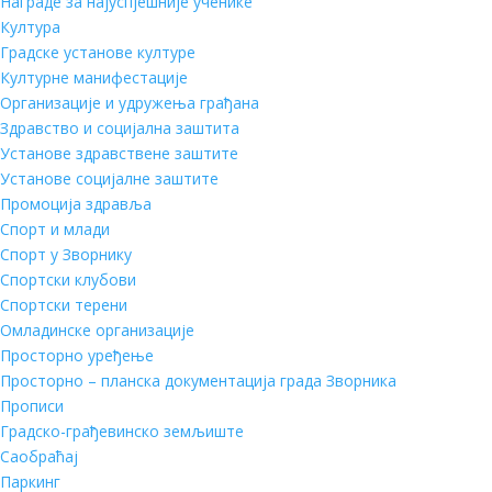
Награде за најуспјешније ученике
Култура
Градске установе културе
Културне манифестације
Организације и удружења грађана
Здравство и социјална заштита
Установе здравствене заштите
Установе социјалне заштите
Промоција здравља
Спорт и млади
Спорт у Зворнику
Спортски клубови
Спортски терени
Омладинске организације
Просторно уређење
Просторно – планска документација града Зворника
Прописи
Градско-грађевинско земљиште
Саобраћај
Паркинг