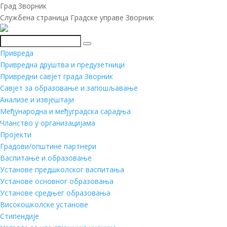
Град Зворник
Службена страница Градске управе Зворник
Претражи
Привреда
Привредна друштва и предузетници
Привредни савјет града Зворник
Савјет за образовање и запошљавање
Анализе и извјештаји
Међународна и међуградска сарадња
Чланство у организацијама
Пројекти
Градови/општине партнери
Васпитање и образовање
Установе предшколског васпитања
Установе основног образовања
Установе средњег образовања
Високошколске установе
Стипендије