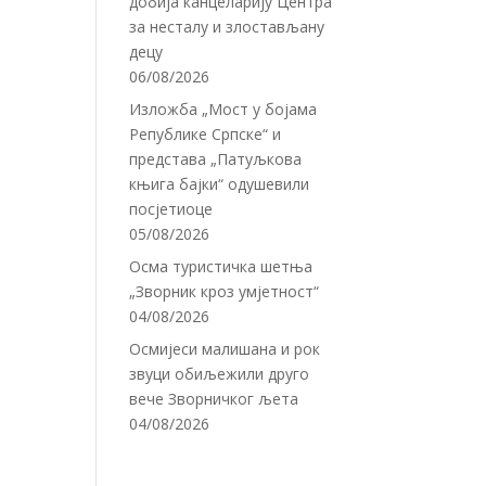
добија канцеларију Центра
за несталу и злостављану
децу
06/08/2026
Изложба „Мост у бојама
Републике Српске“ и
представа „Патуљкова
књига бајки“ одушевили
посјетиоце
05/08/2026
Осма туристичка шетња
„Зворник кроз умјетност“
04/08/2026
Осмијеси малишана и рок
звуци обиљежили друго
вече Зворничког љета
04/08/2026