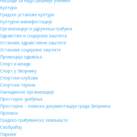
Награде за најуспјешније ученике
Култура
Градске установе културе
Културне манифестације
Организације и удружења грађана
Здравство и социјална заштита
Установе здравствене заштите
Установе социјалне заштите
Промоција здравља
Спорт и млади
Спорт у Зворнику
Спортски клубови
Спортски терени
Омладинске организације
Просторно уређење
Просторно – планска документација града Зворника
Прописи
Градско-грађевинско земљиште
Саобраћај
Паркинг