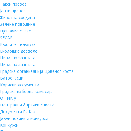
Такси превоз
Јавни превоз
Животна средина
Зелене површине
Пјешачке стазе
SECAP
Квалитет ваздуха
Еколошке дозволе
Цивилна заштита
Цивилна заштита
Градска организација Црвеног крста
Ватрогасци
Корисни документи
Градска изборна комисија
О ГИК-у
Централни бирачки списак
Документи ГИК-а
Јавни позиви и конкурси
Конкурси