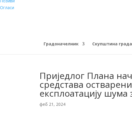
Позиви
Огласи
Градоначелник
Скупштина града
Приједлог Плана на
средстава остварени
експлоатацију шума 
феб 21, 2024