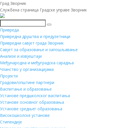
Град Зворник
Службена страница Градске управе Зворник
Претражи
Привреда
Привредна друштва и предузетници
Привредни савјет града Зворник
Савјет за образовање и запошљавање
Анализе и извјештаји
Међународна и међуградска сарадња
Чланство у организацијама
Пројекти
Градови/општине партнери
Васпитање и образовање
Установе предшколског васпитања
Установе основног образовања
Установе средњег образовања
Високошколске установе
Стипендије