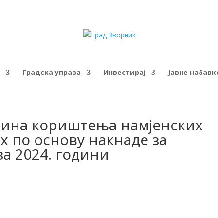
Градска управа
Инвестирај
Јавне набавк
чина кориштења намјенских
х по основу накнаде за
за 2024. години