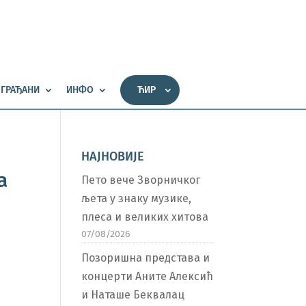
ГРАЂАНИ
ИНФО
ЋИР
НАЈНОВИЈЕ
а
Пето вече Зворничког
љета у знаку музике,
плеса и великих хитова
07/08/2026
Позоришна представа и
концерти Аните Алексић
и Наташе Беквалац