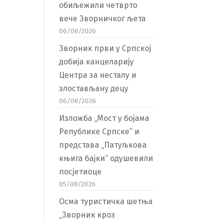
обиљежили четврто
вече Зворничког љета
06/08/2026
Зворник први у Српској
добија канцеларију
Центра за несталу и
злостављану децу
06/08/2026
Изложба „Мост у бојама
Републике Српске“ и
представа „Патуљкова
књига бајки“ одушевили
посјетиоце
05/08/2026
Осма туристичка шетња
„Зворник кроз