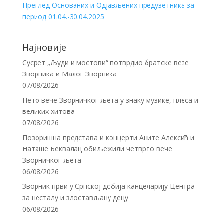
Преглед Основаних и Одјављених предузетника за
период 01.04.-30.04.2025
Најновије
Сусрет „Људи и мостови“ потврдио братске везе
Зворника и Малог Зворника
07/08/2026
Пето вече Зворничког љета у знаку музике, плеса и
великих хитова
07/08/2026
Позоришна представа и концерти Аните Алексић и
Наташе Беквалац обиљежили четврто вече
Зворничког љета
06/08/2026
Зворник први у Српској добија канцеларију Центра
за несталу и злостављану децу
06/08/2026