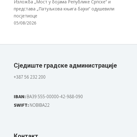
Изложба „Мост у бојама Републике Српске“ и
представа „Патуљкова књига бајки“ одушевили
посјетиоце
05/08/2026
Сједиште градске администрације
+387 56 232 200
IBAN:
BA39 555-00000-42-988-090
SWIFT:
NOBIBA22
Контакт