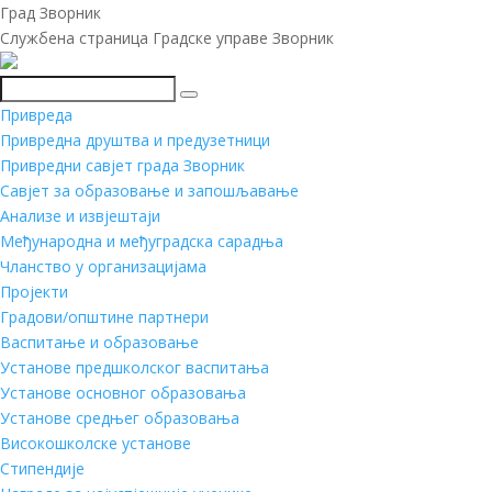
Град Зворник
Службена страница Градске управе Зворник
Претражи
Привреда
Привредна друштва и предузетници
Привредни савјет града Зворник
Савјет за образовање и запошљавање
Анализе и извјештаји
Међународна и међуградска сарадња
Чланство у организацијама
Пројекти
Градови/општине партнери
Васпитање и образовање
Установе предшколског васпитања
Установе основног образовања
Установе средњег образовања
Високошколске установе
Стипендије