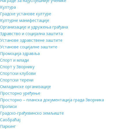
Награде за најуспјешније ученике
Култура
Градске установе културе
Културне манифестације
Организације и удружења грађана
Здравство и социјална заштита
Установе здравствене заштите
Установе социјалне заштите
Промоција здравља
Спорт и млади
Спорт у Зворнику
Спортски клубови
Спортски терени
Омладинске организације
Просторно уређење
Просторно – планска документација града Зворника
Прописи
Градско-грађевинско земљиште
Саобраћај
Паркинг