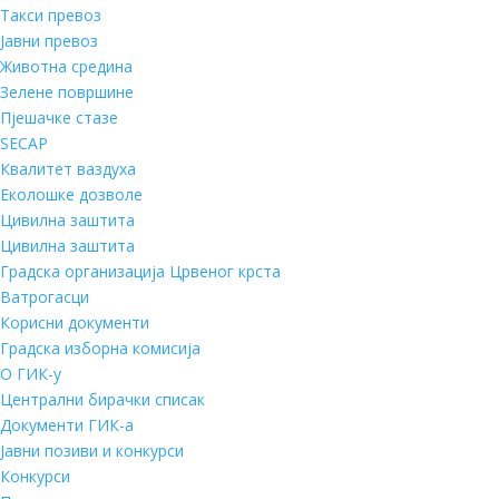
Такси превоз
Јавни превоз
Животна средина
Зелене површине
Пјешачке стазе
SECAP
Квалитет ваздуха
Еколошке дозволе
Цивилна заштита
Цивилна заштита
Градска организација Црвеног крста
Ватрогасци
Корисни документи
Градска изборна комисија
О ГИК-у
Централни бирачки списак
Документи ГИК-а
Јавни позиви и конкурси
Конкурси