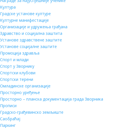
Награде за најуспјешније ученике
Култура
Градске установе културе
Културне манифестације
Организације и удружења грађана
Здравство и социјална заштита
Установе здравствене заштите
Установе социјалне заштите
Промоција здравља
Спорт и млади
Спорт у Зворнику
Спортски клубови
Спортски терени
Омладинске организације
Просторно уређење
Просторно – планска документација града Зворника
Прописи
Градско-грађевинско земљиште
Саобраћај
Паркинг