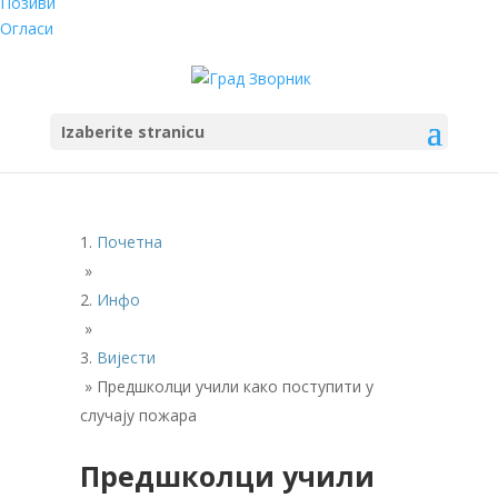
Позиви
Огласи
Izaberite stranicu
Почетна
»
Инфо
»
Вијести
»
Предшколци учили како поступити у
случају пожара
Предшколци учили