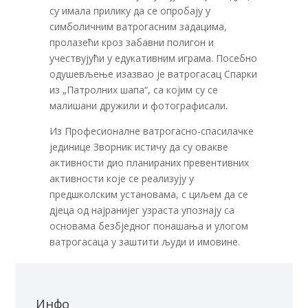
су имала прилику да се опробају у
симболичним ватрогасним задацима,
пролазећи кроз забавни полигон и
учествујући у едукативним играма. Посебно
одушевљење изазвао је ватрогасац Спарки
из „Патролних шапа“, са којим су се
малишани дружили и фотографисали.
Из Професионалне ватрогасно-спасилачке
јединице Зворник истичу да су овакве
активности дио планираних превентивних
активности које се реализују у
предшколским установама, с циљем да се
дјеца од најранијег узраста упознају са
основама безбједног понашања и улогом
ватрогасаца у заштити људи и имовине.
Инфо