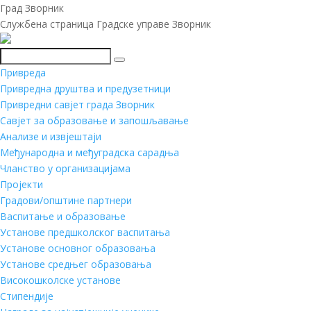
Град Зворник
Службена страница Градске управе Зворник
Претражи
Привреда
Привредна друштва и предузетници
Привредни савјет града Зворник
Савјет за образовање и запошљавање
Анализе и извјештаји
Међународна и међуградска сарадња
Чланство у организацијама
Пројекти
Градови/општине партнери
Васпитање и образовање
Установе предшколског васпитања
Установе основног образовања
Установе средњег образовања
Високошколске установе
Стипендије