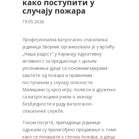
како поступити у
случају пожара
19.05.2026.
Професионална ватрогасно-спасилачка
јединица Зворник организовала је у вртићу
„Наша радост“ у Каракају едукативну
активност за предшколце с циљем
упознавања дјеце са основним мјерама
заштите од пожара и правилним
поступањем у случају опасности.
Малишани су кроз игру, полигон и дружење
са ватрогасцима учили о значају
безбједности и раду ватрогасно-
спасилачке службе.
Током посјете, припадници јединице
одржали су прилагођено предавање о томе
како се понашати у случају пожара, а дјеца