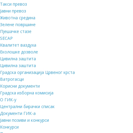
Такси превоз
Јавни превоз
Животна средина
Зелене површине
Пјешачке стазе
SECAP
Квалитет ваздуха
Еколошке дозволе
Цивилна заштита
Цивилна заштита
Градска организација Црвеног крста
Ватрогасци
Корисни документи
Градска изборна комисија
О ГИК-у
Централни бирачки списак
Документи ГИК-а
Јавни позиви и конкурси
Конкурси