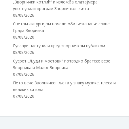
„Зворнички котлић“ и изложба олдтајмера
употпунили програм Зворничког љета
08/08/2026
Светом литургијом почело обиљежавање славе
Града Зворника
08/08/2026
Гуслари наступили пред зворничком публиком
08/08/2026
Сусрет „Људи и мостови“ потврдио братске везе
Зворника и Малог Зворника
07/08/2026
Пето вече Зворничког љета у знаку музике, плеса и
великих хитова
07/08/2026