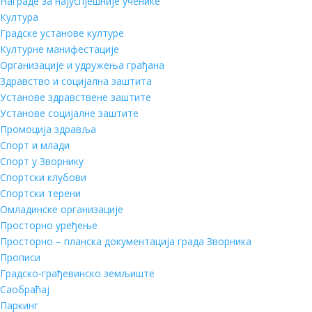
Награде за најуспјешније ученике
Култура
Градске установе културе
Културне манифестације
Организације и удружења грађана
Здравство и социјална заштита
Установе здравствене заштите
Установе социјалне заштите
Промоција здравља
Спорт и млади
Спорт у Зворнику
Спортски клубови
Спортски терени
Омладинске организације
Просторно уређење
Просторно – планска документација града Зворника
Прописи
Градско-грађевинско земљиште
Саобраћај
Паркинг