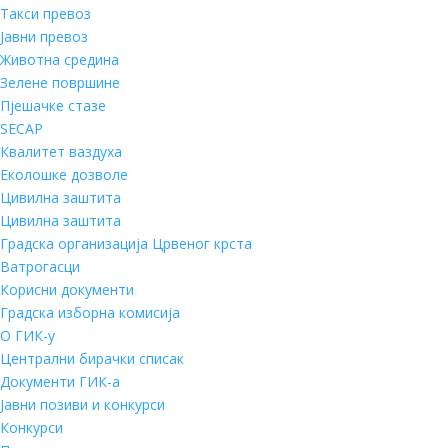
Такси превоз
Јавни превоз
Животна средина
Зелене површине
Пјешачке стазе
SECAP
Квалитет ваздуха
Еколошке дозволе
Цивилна заштита
Цивилна заштита
Градска организација Црвеног крста
Ватрогасци
Корисни документи
Градска изборна комисија
О ГИК-у
Централни бирачки списак
Документи ГИК-а
Јавни позиви и конкурси
Конкурси