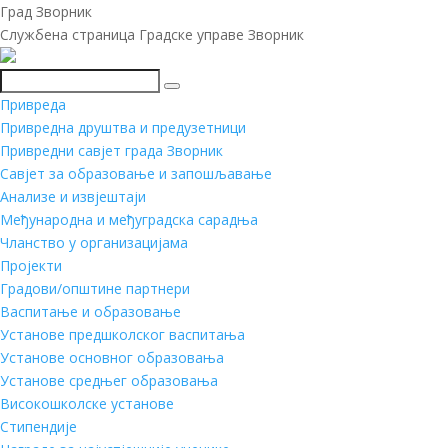
Град Зворник
Службена страница Градске управе Зворник
Претражи
Привреда
Привредна друштва и предузетници
Привредни савјет града Зворник
Савјет за образовање и запошљавање
Анализе и извјештаји
Међународна и међуградска сарадња
Чланство у организацијама
Пројекти
Градови/општине партнери
Васпитање и образовање
Установе предшколског васпитања
Установе основног образовања
Установе средњег образовања
Високошколске установе
Стипендије