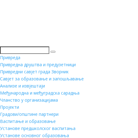
Претражи
Привреда
Привредна друштва и предузетници
Привредни савјет града Зворник
Савјет за образовање и запошљавање
Анализе и извјештаји
Међународна и међуградска сарадња
Чланство у организацијама
Пројекти
Градови/општине партнери
Васпитање и образовање
Установе предшколског васпитања
Установе основног образовања