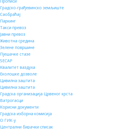
Прописи
Градско-грађевинско земљиште
Саобраћај
Паркинг
Такси превоз
Јавни превоз
Животна средина
Зелене површине
Пјешачке стазе
SECAP
Квалитет ваздуха
Еколошке дозволе
Цивилна заштита
Цивилна заштита
Градска организација Црвеног крста
Ватрогасци
Корисни документи
Градска изборна комисија
О ГИК-у
Централни бирачки списак