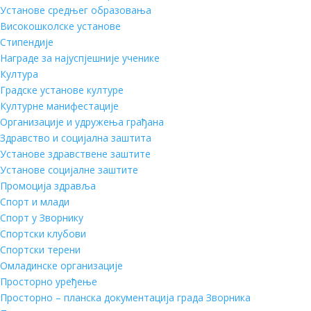
Установе средњег образовања
Високошколске установе
Стипендије
Награде за најуспјешније ученике
Култура
Градске установе културе
Културне манифестације
Организације и удружења грађана
Здравство и социјална заштита
Установе здравствене заштите
Установе социјалне заштите
Промоција здравља
Спорт и млади
Спорт у Зворнику
Спортски клубови
Спортски терени
Омладинске организације
Просторно уређење
Просторно – планска документација града Зворника