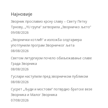
Најновије
Зворник прославио крсну славу – Свету Петку
Трнову, „YU група“ затворила „Зворничко љето“
09/08/2026
„Зворнички котлић“ и изложба олдтајмера
употпунили програм Зворничког љета
08/08/2026
Светом литургијом почело обиљежавање славе
Града Зворника
08/08/2026
Гуслари наступили пред зворничком публиком
08/08/2026
Сусрет „Људи и мостови“ потврдио братске везе
Зворника и Малог Зворника
07/08/2026