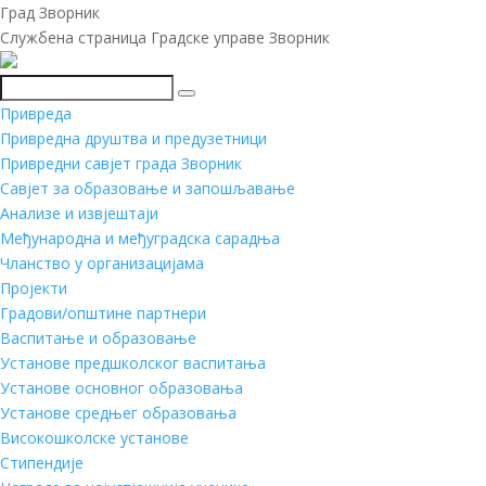
Град Зворник
Службена страница Градске управе Зворник
Претражи
Привреда
Привредна друштва и предузетници
Привредни савјет града Зворник
Савјет за образовање и запошљавање
Анализе и извјештаји
Међународна и међуградска сарадња
Чланство у организацијама
Пројекти
Градови/општине партнери
Васпитање и образовање
Установе предшколског васпитања
Установе основног образовања
Установе средњег образовања
Високошколске установе
Стипендије