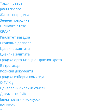
Такси превоз
Јавни превоз
Животна средина
Зелене површине
Пјешачке стазе
SECAP
Квалитет ваздуха
Еколошке дозволе
Цивилна заштита
Цивилна заштита
Градска организација Црвеног крста
Ватрогасци
Корисни документи
Градска изборна комисија
О ГИК-у
Централни бирачки списак
Документи ГИК-а
Јавни позиви и конкурси
Конкурси