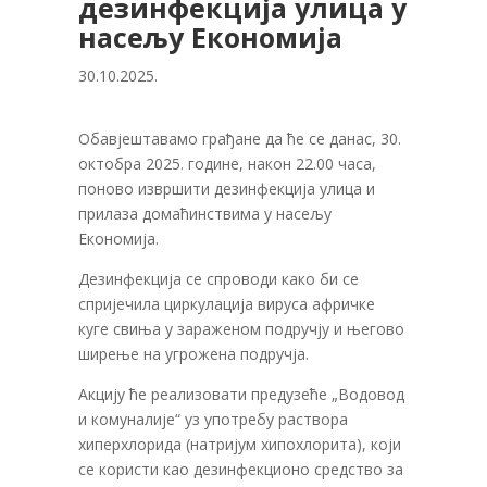
дезинфекција улица у
насељу Економија
30.10.2025.
Обавјештавамо грађане да ће се данас, 30.
октобра 2025. године, након 22.00 часа,
поново извршити дезинфекција улица и
прилаза домаћинствима у насељу
Економија.
Дезинфекција се спроводи како би се
спријечила циркулација вируса афричке
куге свиња у зараженом подручју и његово
ширење на угрожена подручја.
Акцију ће реализовати предузеће „Водовод
и комуналије“ уз употребу раствора
хиперхлорида (натријум хипохлорита), који
се користи као дезинфекционо средство за