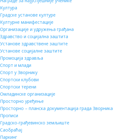
Награде за најуспјешније ученике
Култура
Градске установе културе
Културне манифестације
Организације и удружења грађана
Здравство и социјална заштита
Установе здравствене заштите
Установе социјалне заштите
Промоција здравља
Спорт и млади
Спорт у Зворнику
Спортски клубови
Спортски терени
Омладинске организације
Просторно уређење
Просторно – планска документација града Зворника
Прописи
Градско-грађевинско земљиште
Саобраћај
Паркинг