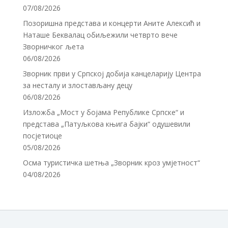
07/08/2026
Позоришна представа и концерти Аните Алексић и
Наташе Беквалац обиљежили четврто вече
Зворничког љета
06/08/2026
Зворник први у Српској добија канцеларију Центра
за несталу и злостављану децу
06/08/2026
Изложба „Мост у бојама Републике Српске“ и
представа „Патуљкова књига бајки“ одушевили
посјетиоце
05/08/2026
Осма туристичка шетња „Зворник кроз умјетност“
04/08/2026