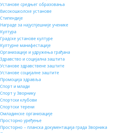
Установе средњег образовања
Високошколске установе
Стипендије
Награде за најуспјешније ученике
Култура
Градске установе културе
Културне манифестације
Организације и удружења грађана
Здравство и социјална заштита
Установе здравствене заштите
Установе социјалне заштите
Промоција здравља
Спорт и млади
Спорт у Зворнику
Спортски клубови
Спортски терени
Омладинске организације
Просторно уређење
Просторно – планска документација града Зворника