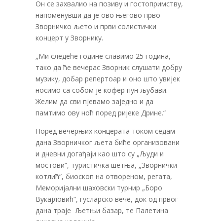
Он се захвалио на позиву и гостопримству,
напоменувши да је ово његово прво
Зворничко љето и први солистички
концерт у Зворнику.
„Ми следеће године славимо 25 година,
тако да ће вечерас Зворник слушати добру
музику, добар репертоар и оно што увијек
носимо са собом је кофер пун љубави.
Желим да сви пјевамо заједно и да
памтимо ову ноћ поред ријеке Дрине.“
Поред вечерњих концерата током седам
дана Зворничког љета биће организовани
и дневни догађаји као што су „Људи и
мостови“, туристичка шетња, „Зворнички
котлић“, биоскоп на отвореном, регата,
Меморијални шаховски турнир „Боро
Вукајловић“, гусларско вече, док од првог
дана траје Љетњи базар, те Палетина