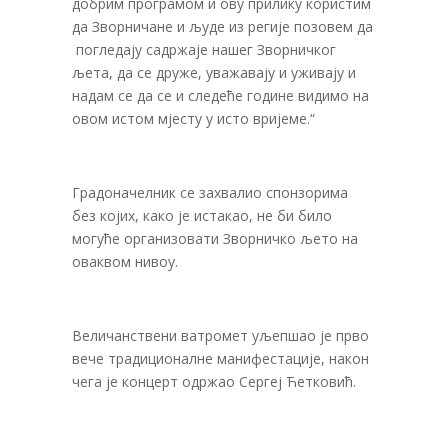
добрим програмом и ову прилику користим
да Зворничане и људе из регије позовем да
погледају садржаје нашег Зворничког
љета, да се друже, уважавају и уживају и
надам се да се и следеће године видимо на
овом истом мјесту у исто вријеме.“
Градоначелник се захвалио спонзорима
без којих, како је истакао, не би било
могуће организовати Зворничко љето на
оваквом нивоу.
Величанствени ватромет уљепшао је прво
вече традиционалне манифестације, након
чега је концерт одржао Сергеј Ћетковић.