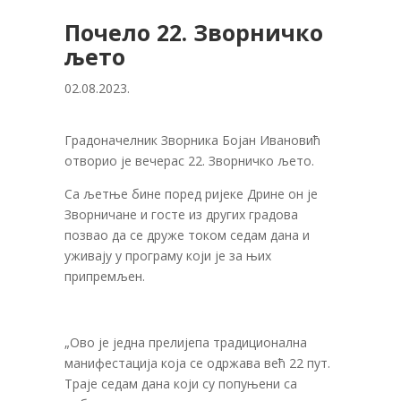
Почело 22. Зворничко
љето
02.08.2023.
Градоначелник Зворника Бојан Ивановић
отворио је вечерас 22. Зворничко љето.
Са љетње бине поред ријеке Дрине он је
Зворничане и госте из других градова
позвао да се друже током седам дана и
уживају у програму који је за њих
припремљен.
„Ово је једна прелијепа традиционална
манифестација која се одржава већ 22 пут.
Траје седам дана који су попуњени са