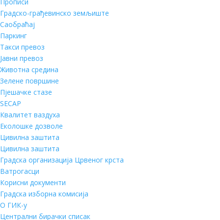
Прописи
Градско-грађевинско земљиште
Саобраћај
Паркинг
Такси превоз
Јавни превоз
Животна средина
Зелене површине
Пјешачке стазе
SECAP
Квалитет ваздуха
Еколошке дозволе
Цивилна заштита
Цивилна заштита
Градска организација Црвеног крста
Ватрогасци
Корисни документи
Градска изборна комисија
О ГИК-у
Централни бирачки списак