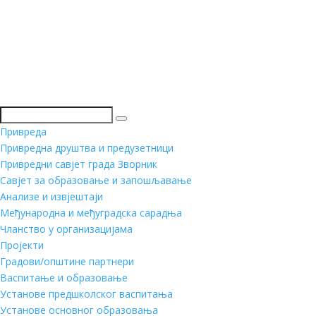
Претражи
Привреда
Привредна друштва и предузетници
Привредни савјет града Зворник
Савјет за образовање и запошљавање
Анализе и извјештаји
Међународна и међуградска сарадња
Чланство у организацијама
Пројекти
Градови/општине партнери
Васпитање и образовање
Установе предшколског васпитања
Установе основног образовања