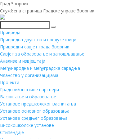
Град Зворник
Службена страница Градске управе Зворник
Претражи
Привреда
Привредна друштва и предузетници
Привредни савјет града Зворник
Савјет за образовање и запошљавање
Анализе и извјештаји
Међународна и међуградска сарадња
Чланство у организацијама
Пројекти
Градови/општине партнери
Васпитање и образовање
Установе предшколског васпитања
Установе основног образовања
Установе средњег образовања
Високошколске установе
Стипендије