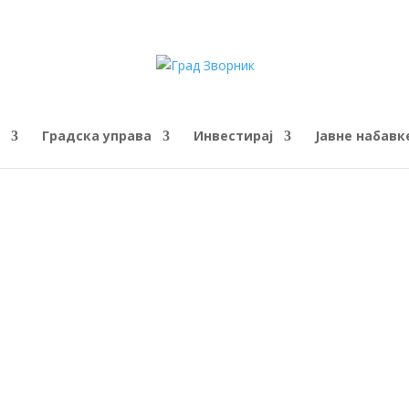
Градска управа
Инвестирај
Јавне набавк