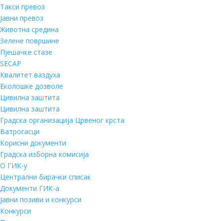
Такси превоз
Јавни превоз
Животна средина
Зелене површине
Пјешачке стазе
SECAP
Квалитет ваздуха
Еколошке дозволе
Цивилна заштита
Цивилна заштита
Градска организација Црвеног крста
Ватрогасци
Корисни документи
Градска изборна комисија
О ГИК-у
Централни бирачки списак
Документи ГИК-а
Јавни позиви и конкурси
Конкурси