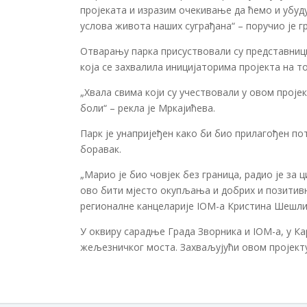
пројеката и изразим очекивање да ћемо и убу
услова живота наших суграђана“ – поручио је 
Отварању парка присуствовали су представници
која се захвалила иницијаторима пројекта на т
„Хвала свима који су учествовали у овом проје
боли“ – рекла је Мркајићева.
Парк је унапријеђен како би био прилагођен по
боравак.
„Марио је био човјек без граница, радио је за ц
ово бити мјесто окупљања и добрих и позитивни
регионалне канцеларије IOM-а Кристина Шешли
У оквиру сарадње Града Зворника и IOM-а, у К
жељезничког моста. Захваљујући овом пројекту