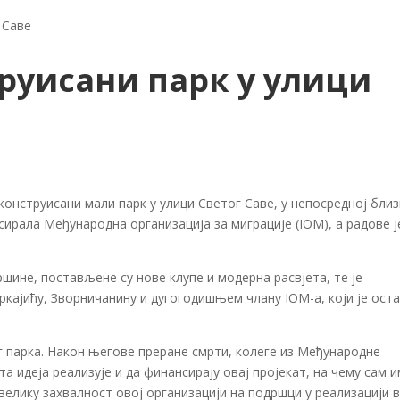
 Саве
руисани парк у улици
конструисани мали парк у улици Светог Саве, у непосредној бли
нсирала Међународна организација за миграције (IOM), а радове ј
ршине, постављене су нове клупе и модерна расвјета, те је
ајићу, Зворничанину и дугогодишњем члану IOM-а, који је ост
г парка. Након његове преране смрти, колеге из Међународне
та идеја реализује и да финансирају овај пројекат, на чему сам 
велику захвалност oвој организацији на подршци у реализацији 