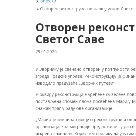
Вијести
»
Отворен реконструисани парк у улици Светог
Отворен реконст
Светог Саве
29.01.2026.
У Зворнику је свечано отворен у потпуности ре
зграде Градске управе. Реконструкцију је фина
изводило предузеће „Зворник путеви“.
У оквиру реконструкције уређене су зелене пов
постављена спомен-плоча посвећена Марију Мрк
снажан траг у раду ове организације.
„Марио је иницирао идеју о реконструкцији ово
организације за миграције предложиле су да се 
искрено захвалан. Користим прилику да упутим 