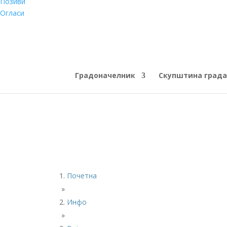
Позиви
Огласи
Градоначелник
Скупштина града
Почетна
»
Инфо
»