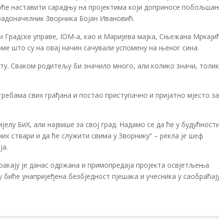
дуће наставити сарадњу на пројектима који доприносе побољша
градоначелник Зворника Бојан Ивановић.
 Градске управе, IOM-а, као и Маријева мајка, Сњежана Мркајић
оме што су на овај начин сачували успомену на њеног сина.
кту. Сваком родитељу би значило много, али колико значи, толик
требама свих грађана и постао приступачно и пријатно мјесто з
ијелу БиХ, али највише за свој град. Надамо се да ће у будућност
х ствари и да ће служити свима у Зворнику“ – рекла је шеф
ја.
аракају је данас одржана и примопредаја пројекта освјетљења
 биће унапријеђена безбједност пјешака и учесника у саобраћај