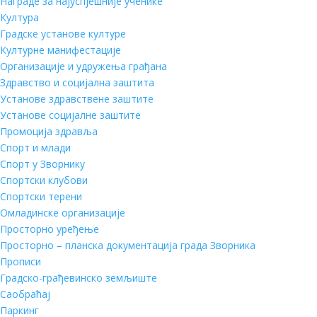
Награде за најуспјешније ученике
Култура
Градске установе културе
Културне манифестације
Организације и удружења грађана
Здравство и социјална заштита
Установе здравствене заштите
Установе социјалне заштите
Промоција здравља
Спорт и млади
Спорт у Зворнику
Спортски клубови
Спортски терени
Омладинске организације
Просторно уређење
Просторно – планска документација града Зворника
Прописи
Градско-грађевинско земљиште
Саобраћај
Паркинг