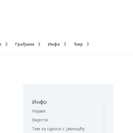
е
Грађани
Инфо
Ћир
Инфо
Најаве
Вијести
Тим за односе с јавношћу