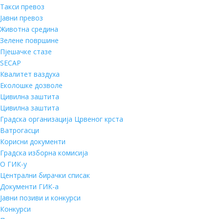
Такси превоз
Јавни превоз
Животна средина
Зелене површине
Пјешачке стазе
SECAP
Квалитет ваздуха
Еколошке дозволе
Цивилна заштита
Цивилна заштита
Градска организација Црвеног крста
Ватрогасци
Корисни документи
Градска изборна комисија
О ГИК-у
Централни бирачки списак
Документи ГИК-а
Јавни позиви и конкурси
Конкурси