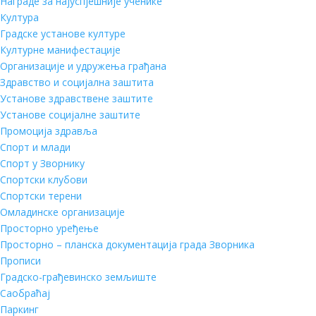
Награде за најуспјешније ученике
Култура
Градске установе културе
Културне манифестације
Организације и удружења грађана
Здравство и социјална заштита
Установе здравствене заштите
Установе социјалне заштите
Промоција здравља
Спорт и млади
Спорт у Зворнику
Спортски клубови
Спортски терени
Омладинске организације
Просторно уређење
Просторно – планска документација града Зворника
Прописи
Градско-грађевинско земљиште
Саобраћај
Паркинг