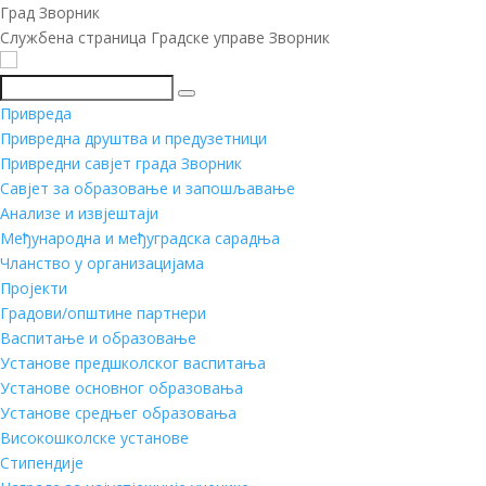
Град Зворник
Службена страница Градске управе Зворник
Претражи
Привреда
Привредна друштва и предузетници
Привредни савјет града Зворник
Савјет за образовање и запошљавање
Анализе и извјештаји
Међународна и међуградска сарадња
Чланство у организацијама
Пројекти
Градови/општине партнери
Васпитање и образовање
Установе предшколског васпитања
Установе основног образовања
Установе средњег образовања
Високошколске установе
Стипендије