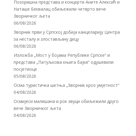
Позоришна представа и концерти Аните Алексић и
Наташе Беквалац обиљежили четврто вече
Зворничког љета
06/08/2026
Зворник први у Српској добија канцеларију Центра
за несталу и злостављану децу
06/08/2026
Изложба „Мост у бојама Републике Српске“ и
представа „Патуљкова књига бајки“ одушевили
посјетиоце
05/08/2026
Осма туристичка шетња „Зворник кроз умјетност“
04/08/2026
Осмијеси малишана и рок звуци обиљежили друго
вече Зворничког љета
04/08/2026