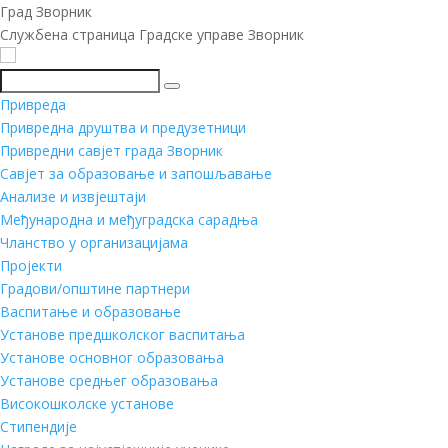
Град Зворник
Службена страница Градске управе Зворник
Претражи
Привреда
Привредна друштва и предузетници
Привредни савјет града Зворник
Савјет за образовање и запошљавање
Анализе и извјештаји
Међународна и међуградска сарадња
Чланство у организацијама
Пројекти
Градови/општине партнери
Васпитање и образовање
Установе предшколског васпитања
Установе основног образовања
Установе средњег образовања
Високошколске установе
Стипендије