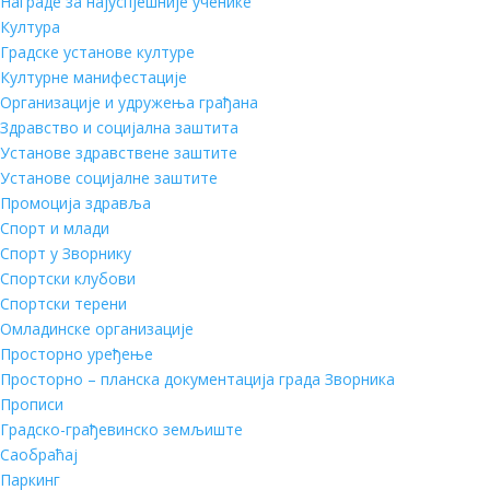
Награде за најуспјешније ученике
Култура
Градске установе културе
Културне манифестације
Организације и удружења грађана
Здравство и социјална заштита
Установе здравствене заштите
Установе социјалне заштите
Промоција здравља
Спорт и млади
Спорт у Зворнику
Спортски клубови
Спортски терени
Омладинске организације
Просторно уређење
Просторно – планска документација града Зворника
Прописи
Градско-грађевинско земљиште
Саобраћај
Паркинг