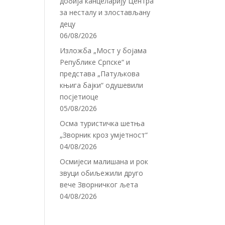
добија канцеларију Центра
за несталу и злостављану
децу
06/08/2026
Изложба „Мост у бојама
Републике Српске“ и
представа „Патуљкова
књига бајки“ одушевили
посјетиоце
05/08/2026
Осма туристичка шетња
„Зворник кроз умјетност“
04/08/2026
Осмијеси малишана и рок
звуци обиљежили друго
вече Зворничког љета
04/08/2026