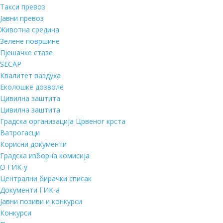
Такси превоз
Јавни превоз
Животна средина
Зелене површине
Пјешачке стазе
SECAP
Квалитет ваздуха
Еколошке дозволе
Цивилна заштита
Цивилна заштита
Градска организација Црвеног крста
Ватрогасци
Корисни документи
Градска изборна комисија
О ГИК-у
Централни бирачки списак
Документи ГИК-а
Јавни позиви и конкурси
Конкурси