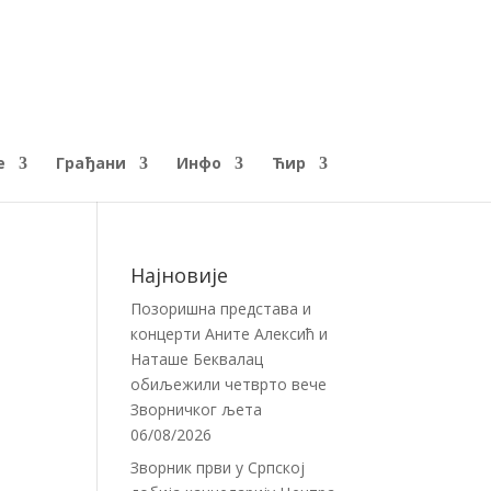
е
Грађани
Инфо
Ћир
Најновије
Позоришна представа и
концерти Аните Алексић и
Наташе Беквалац
обиљежили четврто вече
Зворничког љета
06/08/2026
Зворник први у Српској