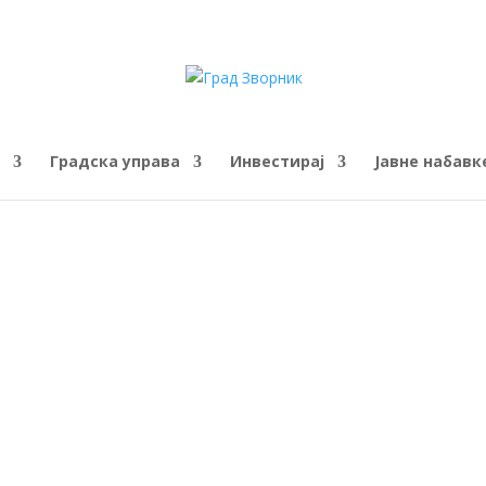
Градска управа
Инвестирај
Јавне набавк