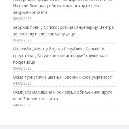
Наташе Беквалац обиљежили четврто вече
Зворничког љета
06/08/2026
Зворник први у Српској добија канцеларију Центра
за несталу и злостављану децу
06/08/2026
Изложба „Мост у бојама Републике Српске“ и
представа „Патуљкова књига бајки“ одушевили
посјетиоце
05/08/2026
Осма туристичка шетња „Зворник кроз умјетност“
04/08/2026
Осмијеси малишана и рок звуци обиљежили друго
вече Зворничког љета
04/08/2026