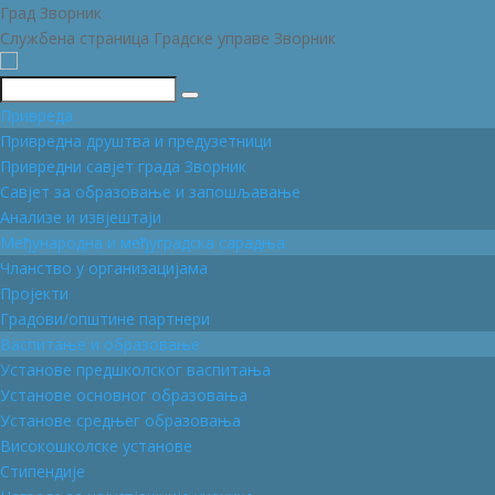
Град Зворник
Службена страница Градске управе Зворник
Претражи
Привреда
Привредна друштва и предузетници
Привредни савјет града Зворник
Савјет за образовање и запошљавање
Анализе и извјештаји
Међународна и међуградска сарадња
Чланство у организацијама
Пројекти
Градови/општине партнери
Васпитање и образовање
Установе предшколског васпитања
Установе основног образовања
Установе средњег образовања
Високошколске установе
Стипендије