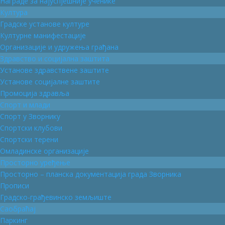
Награде за најуспјешније ученике
Култура
Градске установе културе
Културне манифестације
Организације и удружења грађана
Здравство и социјална заштита
Установе здравствене заштите
Установе социјалне заштите
Промоција здравља
Спорт и млади
Спорт у Зворнику
Спортски клубови
Спортски терени
Омладинске организације
Просторно уређење
Просторно – планска документација града Зворника
Прописи
Градско-грађевинско земљиште
Саобраћај
Паркинг