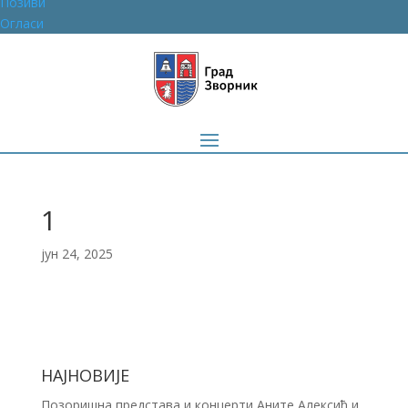
Позиви
Огласи
1
јун 24, 2025
НАЈНОВИЈЕ
Позоришна представа и концерти Аните Алексић и