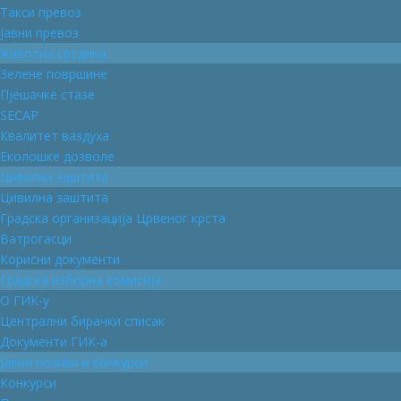
Такси превоз
Јавни превоз
Животна средина
Зелене површине
Пјешачке стазе
SECAP
Квалитет ваздуха
Еколошке дозволе
Цивилна заштита
Цивилна заштита
Градска организација Црвеног крста
Ватрогасци
Корисни документи
Градска изборна комисија
О ГИК-у
Централни бирачки списак
Документи ГИК-а
Јавни позиви и конкурси
Конкурси