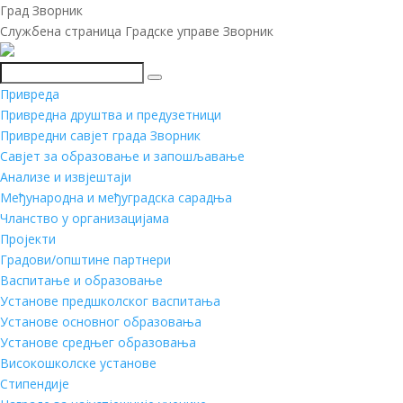
Град Зворник
Службена страница Градске управе Зворник
Претражи
Привреда
Привредна друштва и предузетници
Привредни савјет града Зворник
Савјет за образовање и запошљавање
Анализе и извјештаји
Међународна и међуградска сарадња
Чланство у организацијама
Пројекти
Градови/општине партнери
Васпитање и образовање
Установе предшколског васпитања
Установе основног образовања
Установе средњег образовања
Високошколске установе
Стипендије