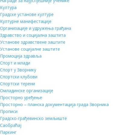
Награде за најуспјешније ученике
Култура
Градске установе културе
Културне манифестације
Организације и удружења грађана
Здравство и социјална заштита
Установе здравствене заштите
Установе социјалне заштите
Промоција здравља
Спорт и млади
Спорт у Зворнику
Спортски клубови
Спортски терени
Омладинске организације
Просторно уређење
Просторно – планска документација града Зворника
Прописи
Градско-грађевинско земљиште
Саобраћај
Паркинг