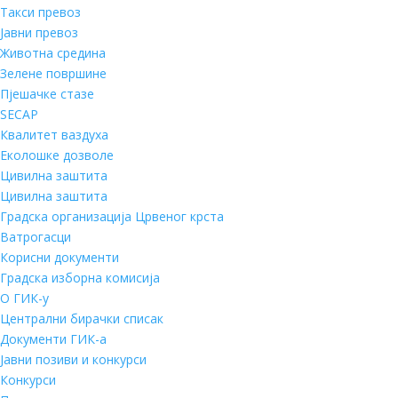
Такси превоз
Јавни превоз
Животна средина
Зелене површине
Пјешачке стазе
SECAP
Квалитет ваздуха
Еколошке дозволе
Цивилна заштита
Цивилна заштита
Градска организација Црвеног крста
Ватрогасци
Корисни документи
Градска изборна комисија
О ГИК-у
Централни бирачки списак
Документи ГИК-а
Јавни позиви и конкурси
Конкурси