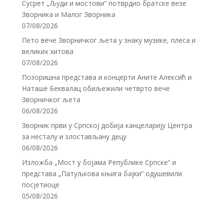
Сусрет „Људи и мостови“ потврдио братске везе
Зворника и Малог Зворника
07/08/2026
Пето вече Зворничког љета у знаку музике, плеса и
великих хитова
07/08/2026
Позоришна представа и концерти Аните Алексић и
Наташе Беквалац обиљежили четврто вече
Зворничког љета
06/08/2026
Зворник први у Српској добија канцеларију Центра
за несталу и злостављану децу
06/08/2026
Изложба „Мост у бојама Републике Српске“ и
представа „Патуљкова књига бајки“ одушевили
посјетиоце
05/08/2026