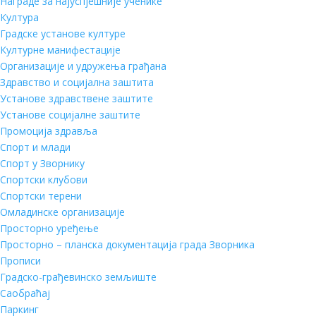
Награде за најуспјешније ученике
Култура
Градске установе културе
Културне манифестације
Организације и удружења грађана
Здравство и социјална заштита
Установе здравствене заштите
Установе социјалне заштите
Промоција здравља
Спорт и млади
Спорт у Зворнику
Спортски клубови
Спортски терени
Омладинске организације
Просторно уређење
Просторно – планска документација града Зворника
Прописи
Градско-грађевинско земљиште
Саобраћај
Паркинг