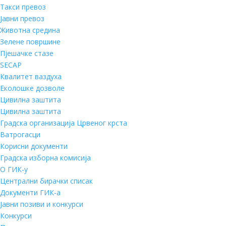
Такси превоз
Јавни превоз
Животна средина
Зелене површине
Пјешачке стазе
SECAP
Квалитет ваздуха
Еколошке дозволе
Цивилна заштита
Цивилна заштита
Градска организација Црвеног крста
Ватрогасци
Корисни документи
Градска изборна комисија
О ГИК-у
Централни бирачки списак
Документи ГИК-а
Јавни позиви и конкурси
Конкурси