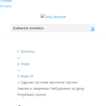
Позиви
Огласи
Izaberite stranicu
Почетна
»
Инфо
»
Вијести
»
Одржан састанак мултисекторских
тимова и замјенице Омбудсмана за дјецу
Републике Српске