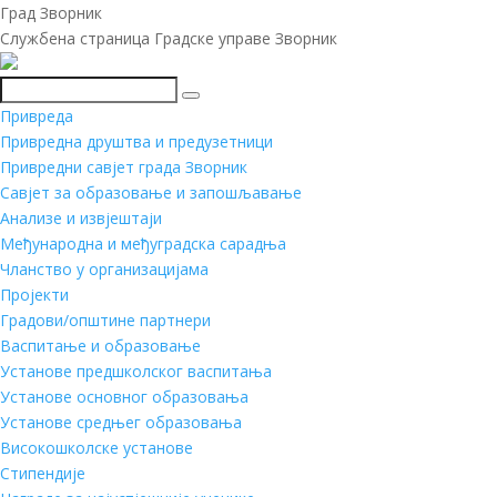
Град Зворник
Службена страница Градске управе Зворник
Претражи
Привреда
Привредна друштва и предузетници
Привредни савјет града Зворник
Савјет за образовање и запошљавање
Анализе и извјештаји
Међународна и међуградска сарадња
Чланство у организацијама
Пројекти
Градови/општине партнери
Васпитање и образовање
Установе предшколског васпитања
Установе основног образовања
Установе средњег образовања
Високошколске установе
Стипендије