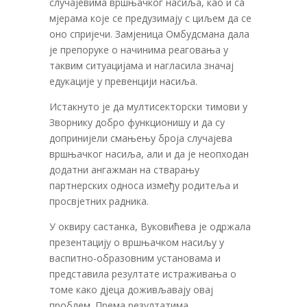
случајевима вршњачког насиља, као и са
мјерама које се предузимају с циљем да се
оно спријечи. Замјеница Омбудсмана дала
је препоруке о начинима реаговања у
таквим ситуацијама и нагласила значај
едукације у превенцији насиља.
Истакнуто је да мултисекторски тимови у
Зворнику добро функционишу и да су
допринијели смањењу броја случајева
вршњачког насиља, али и да је неопходан
додатни ангажман на стварању
партнерских односа између родитеља и
просвјетних радника.
У оквиру састанка, Вуковићева је одржала
презентацију о вршњачком насиљу у
васпитно-образовним установама и
представила резултате истраживања о
томе како дјеца доживљавају овај
проблем. Према резултатима,