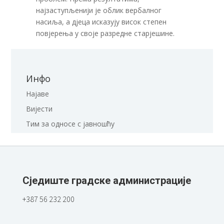
најзаступљенији је облик вербалног
насиља, а дјеца исказују висок степен
повјерења у своје разредне старјешине.
Инфо
Најаве
Вијести
Тим за односе с јавношћу
Сједиште градске администрације
+387 56 232 200