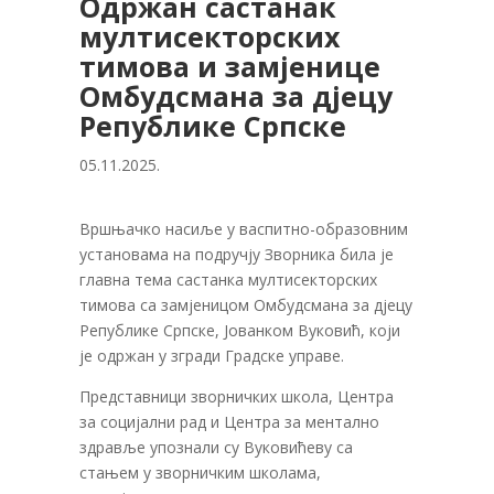
Одржан састанак
мултисекторских
тимова и замјенице
Омбудсмана за дјецу
Републике Српске
05.11.2025.
Вршњачко насиље у васпитно-образовним
установама на подручју Зворника била је
главна тема састанка мултисекторских
тимова са замјеницом Омбудсмана за дјецу
Републике Српске, Јованком Вуковић, који
је одржан у згради Градске управе.
Представници зворничких школа, Центра
за социјални рад и Центра за ментално
здравље упознали су Вуковићеву са
стањем у зворничким школама,