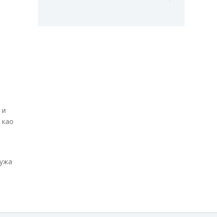
 и
 као
ружа