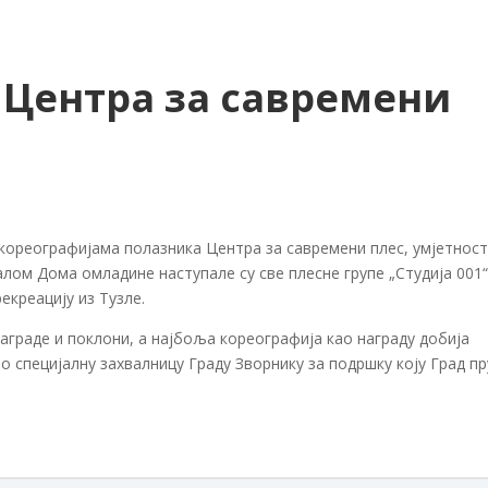
Центра за савремени
 кореографијама полазника Центра за савремени плес, умјетност
алом Дома омладине наступале су све плесне групе „Студија 001“
екреацију из Тузле.
граде и поклони, а најбоља кореографија као награду добија
о специјалну захвалницу Граду Зворнику за подршку коју Град п