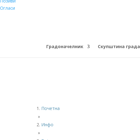
Позиви
Огласи
Градоначелник
Скупштина града
Почетна
»
Инфо
»