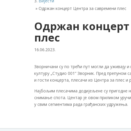
Вијести
»
Одржан концерт Центра за савремени плес
Одржан концерт 
плес
16.06.2023.
Зворничани су по трећи пут могли да уживају и
културу „Студио 001“ Зворник. Пред препуном с
и гости концерта, плесачи из Центра за плес и р
Најбољим плесачима додијељене су пригодне на
снимање спота. Центар је овом приликом уручи
у свим сегментима рада грађанских удружења.