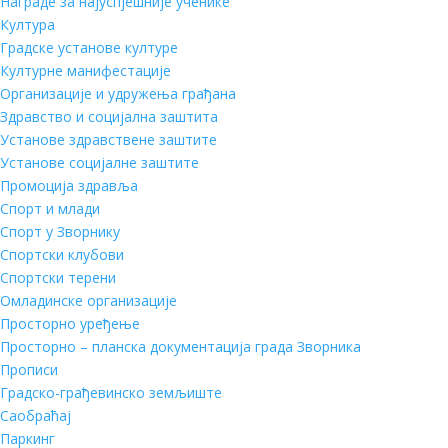
Награде за најуспјешније ученике
Култура
Градске установе културе
Културне манифестације
Организације и удружења грађана
Здравство и социјална заштита
Установе здравствене заштите
Установе социјалне заштите
Промоција здравља
Спорт и млади
Спорт у Зворнику
Спортски клубови
Спортски терени
Омладинске организације
Просторно уређење
Просторно – планска документација града Зворника
Прописи
Градско-грађевинско земљиште
Саобраћај
Паркинг