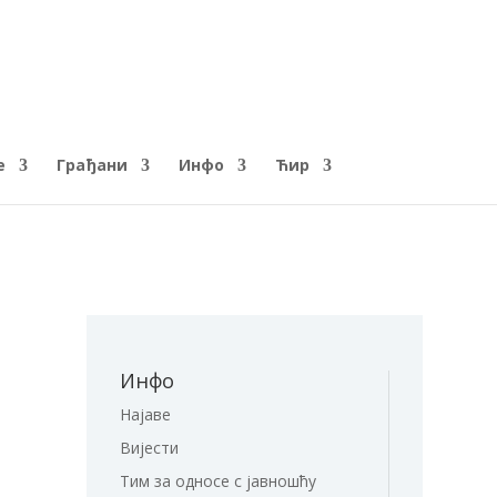
е
Грађани
Инфо
Ћир
Инфо
Најаве
Вијести
Тим за односе с јавношћу