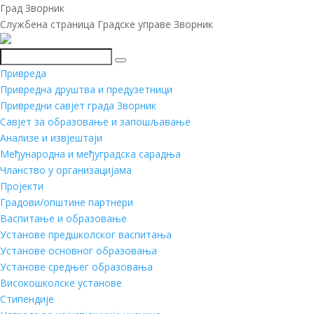
Град Зворник
Службена страница Градске управе Зворник
Претражи
Привреда
Привредна друштва и предузетници
Привредни савјет града Зворник
Савјет за образовање и запошљавање
Анализе и извјештаји
Међународна и међуградска сарадња
Чланство у организацијама
Пројекти
Градови/општине партнери
Васпитање и образовање
Установе предшколског васпитања
Установе основног образовања
Установе средњег образовања
Високошколске установе
Стипендије