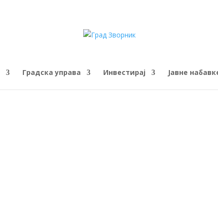
Градска управа
Инвестирај
Јавне набавк