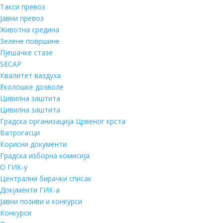
Такси превоз
Јавни превоз
Животна средина
Зелене површине
Пјешачке стазе
SECAP
Квалитет ваздуха
Еколошке дозволе
Цивилна заштита
Цивилна заштита
Градска организација Црвеног крста
Ватрогасци
Корисни документи
Градска изборна комисија
О ГИК-у
Централни бирачки списак
Документи ГИК-а
Јавни позиви и конкурси
Конкурси