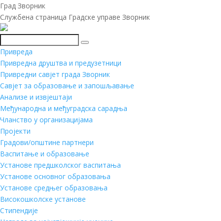
Град Зворник
Службена страница Градске управе Зворник
Претражи
Привреда
Привредна друштва и предузетници
Привредни савјет града Зворник
Савјет за образовање и запошљавање
Анализе и извјештаји
Међународна и међуградска сарадња
Чланство у организацијама
Пројекти
Градови/општине партнери
Васпитање и образовање
Установе предшколског васпитања
Установе основног образовања
Установе средњег образовања
Високошколске установе
Стипендије