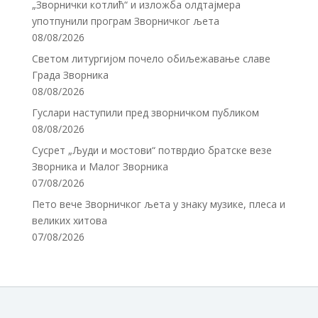
„Зворнички котлић“ и изложба олдтајмера
употпунили програм Зворничког љета
08/08/2026
Светом литургијом почело обиљежавање славе
Града Зворника
08/08/2026
Гуслари наступили пред зворничком публиком
08/08/2026
Сусрет „Људи и мостови“ потврдио братске везе
Зворника и Малог Зворника
07/08/2026
Пето вече Зворничког љета у знаку музике, плеса и
великих хитова
07/08/2026