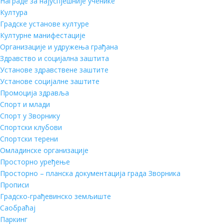
Награде за најуспјешније ученике
Култура
Градске установе културе
Културне манифестације
Организације и удружења грађана
Здравство и социјална заштита
Установе здравствене заштите
Установе социјалне заштите
Промоција здравља
Спорт и млади
Спорт у Зворнику
Спортски клубови
Спортски терени
Омладинске организације
Просторно уређење
Просторно – планска документација града Зворника
Прописи
Градско-грађевинско земљиште
Саобраћај
Паркинг