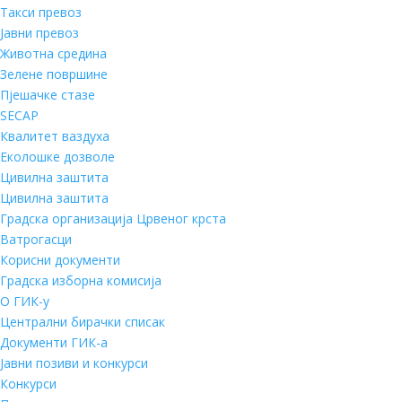
Такси превоз
Јавни превоз
Животна средина
Зелене површине
Пјешачке стазе
SECAP
Квалитет ваздуха
Еколошке дозволе
Цивилна заштита
Цивилна заштита
Градска организација Црвеног крста
Ватрогасци
Корисни документи
Градска изборна комисија
О ГИК-у
Централни бирачки списак
Документи ГИК-а
Јавни позиви и конкурси
Конкурси