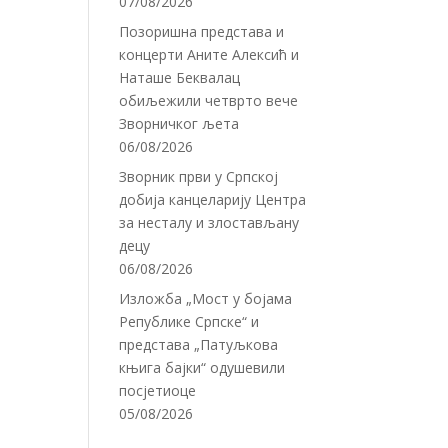
07/08/2026
Позоришна представа и
концерти Аните Алексић и
Наташе Беквалац
обиљежили четврто вече
Зворничког љета
06/08/2026
Зворник први у Српској
добија канцеларију Центра
за несталу и злостављану
децу
06/08/2026
Изложба „Мост у бојама
Републике Српске“ и
представа „Патуљкова
књига бајки“ одушевили
посјетиоце
05/08/2026