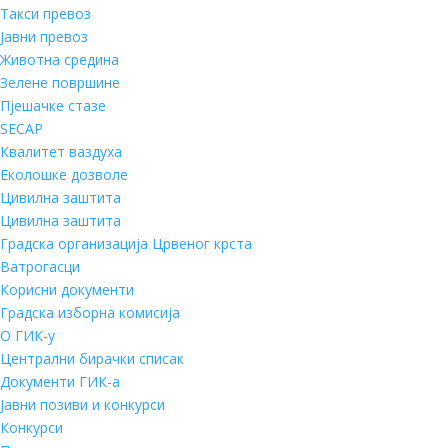
Такси превоз
Јавни превоз
Животна средина
Зелене површине
Пјешачке стазе
SECAP
Квалитет ваздуха
Еколошке дозволе
Цивилна заштита
Цивилна заштита
Градска организација Црвеног крста
Ватрогасци
Корисни документи
Градска изборна комисија
О ГИК-у
Централни бирачки списак
Документи ГИК-а
Јавни позиви и конкурси
Конкурси