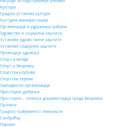
Награде за најуспјешније ученике
Култура
Градске установе културе
Културне манифестације
Организације и удружења грађана
Здравство и социјална заштита
Установе здравствене заштите
Установе социјалне заштите
Промоција здравља
Спорт и млади
Спорт у Зворнику
Спортски клубови
Спортски терени
Омладинске организације
Просторно уређење
Просторно – планска документација града Зворника
Прописи
Градско-грађевинско земљиште
Саобраћај
Паркинг