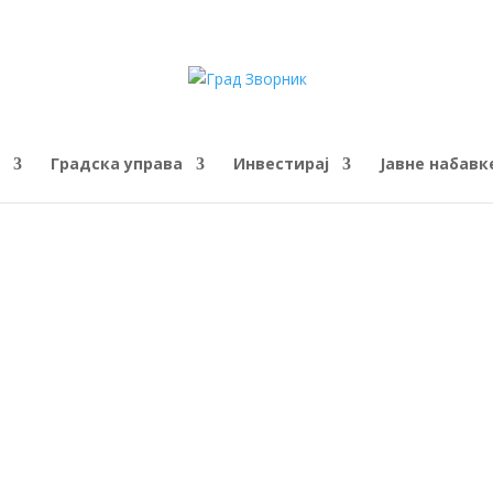
Градска управа
Инвестирај
Јавне набавк