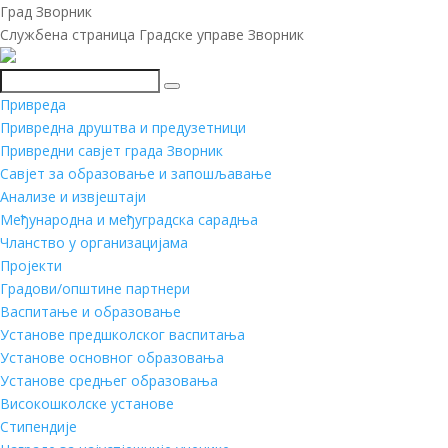
Град Зворник
Службена страница Градске управе Зворник
Претражи
Привреда
Привредна друштва и предузетници
Привредни савјет града Зворник
Савјет за образовање и запошљавање
Анализе и извјештаји
Међународна и међуградска сарадња
Чланство у организацијама
Пројекти
Градови/општине партнери
Васпитање и образовање
Установе предшколског васпитања
Установе основног образовања
Установе средњег образовања
Високошколске установе
Стипендије