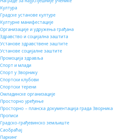
Награде за најуспјешније ученике
Култура
Градске установе културе
Културне манифестације
Организације и удружења грађана
Здравство и социјална заштита
Установе здравствене заштите
Установе социјалне заштите
Промоција здравља
Спорт и млади
Спорт у Зворнику
Спортски клубови
Спортски терени
Омладинске организације
Просторно уређење
Просторно – планска документација града Зворника
Прописи
Градско-грађевинско земљиште
Саобраћај
Паркинг