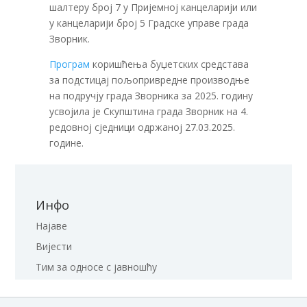
шалтеру број 7 у Пријемној канцеларији или
у канцеларији број 5 Градске управе града
Зворник.
Програм
коришћења буџетских средстава
за подстицај пољопривредне производње
на подручју града Зворника за 2025. годину
усвојила је Скупштина града Зворник на 4.
редовној сједници одржаној 27.03.2025.
године.
Инфо
Најаве
Вијести
Тим за односе с јавношћу