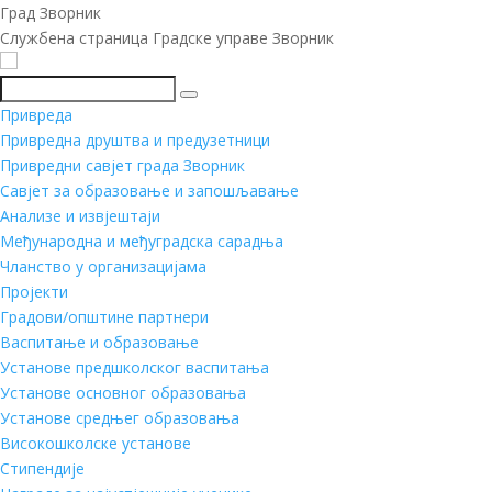
Град Зворник
Службена страница Градске управе Зворник
Претражи
Привреда
Привредна друштва и предузетници
Привредни савјет града Зворник
Савјет за образовање и запошљавање
Анализе и извјештаји
Међународна и међуградска сарадња
Чланство у организацијама
Пројекти
Градови/општине партнери
Васпитање и образовање
Установе предшколског васпитања
Установе основног образовања
Установе средњег образовања
Високошколске установе
Стипендије