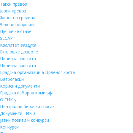
Такси превоз
Јавни превоз
Животна средина
Зелене површине
Пјешачке стазе
SECAP
Квалитет ваздуха
Еколошке дозволе
Цивилна заштита
Цивилна заштита
Градска организација Црвеног крста
Ватрогасци
Корисни документи
Градска изборна комисија
О ГИК-у
Централни бирачки списак
Документи ГИК-а
Јавни позиви и конкурси
Конкурси