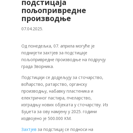
подстицаја
пољопривредне
производње
07.04.2025.
Од понедељка, 07. априла могуће је
поднијети захтјев за подстицаје
пољопривредне производње на подручју
града Зворника.
Подстицаји се додјељују за сточарство,
воћарство, ратарство, органску
производњу, набавку пластеника и
електричног пастира, пчеларство,
изградњу нових објеката у сточарству. Из
Буџета за ову намјену у 2025. години
издвојено је 500.000 КМ.
Захтјев
за подстицај се подноси на