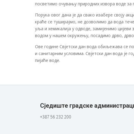
посветимо очувању природних извора воде за п
Порука овог дана је да свако изабере своју ак
краће се туширајмо, не дозволимо да вода тече
уља и хемикалија у одводе, замијенимо цијеви 
водом у нашем окружењу, посадимо дрво, дрво
Ове године Свјетски дан вода обиљежава се п
и санитарним условима. Свјетски дан вода је г
пијаће воде.
Сједиште градске администрац
+387 56 232 200