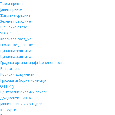
Такси превоз
Јавни превоз
Животна средина
Зелене површине
Пјешачке стазе
SECAP
Квалитет ваздуха
Еколошке дозволе
Цивилна заштита
Цивилна заштита
Градска организација Црвеног крста
Ватрогасци
Корисни документи
Градска изборна комисија
О ГИК-у
Централни бирачки списак
Документи ГИК-а
Јавни позиви и конкурси
Конкурси