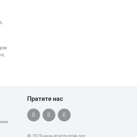
,
е,
дом
же,
Пратите нас
рник
© 2019 www.gradzvornik.org