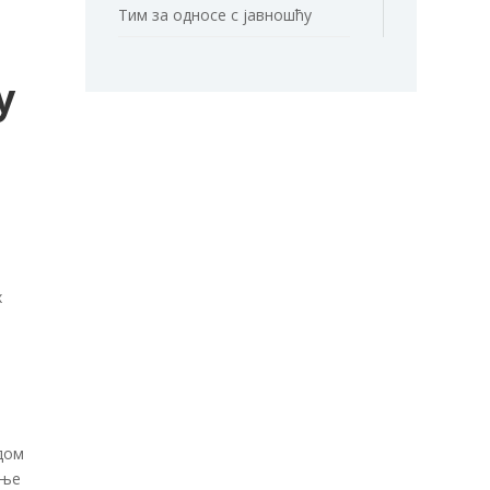
Тим за односе с јавношћу
у
х
о
дом
жње