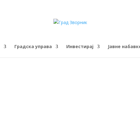
Градска управа
Инвестирај
Јавне набавк