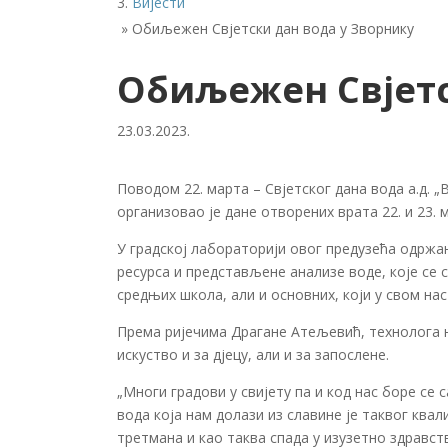
Вијести
»
Обиљежен Свјетски дан вода у Зворнику
Обиљежен Свјетс
23.03.2023.
Поводом 22. марта – Свјетског дана вода а.д. 
организовао је дане отворених врата 22. и 23. 
У градској лабораторији овог предузећа одржа
ресурса и представљене анализе воде, које се 
средњих школа, али и основних, који у свом на
Према ријечима Драгане Атељевић, технолога н
искуство и за дјецу, али и за запослене.
„Многи градови у свијету па и код нас боре се
вода која нам долази из славине је таквог кв
третмана и као таква спада у изузетно здравст