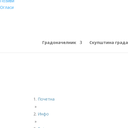
Позиви
Огласи
Градоначелник
Скупштина града
Почетна
»
Инфо
»