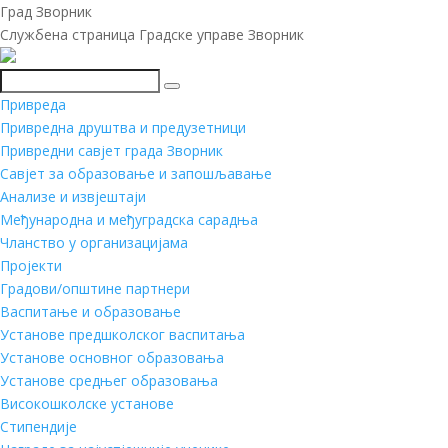
Град Зворник
Службена страница Градске управе Зворник
Претражи
Привреда
Привредна друштва и предузетници
Привредни савјет града Зворник
Савјет за образовање и запошљавање
Анализе и извјештаји
Међународна и међуградска сарадња
Чланство у организацијама
Пројекти
Градови/општине партнери
Васпитање и образовање
Установе предшколског васпитања
Установе основног образовања
Установе средњег образовања
Високошколске установе
Стипендије