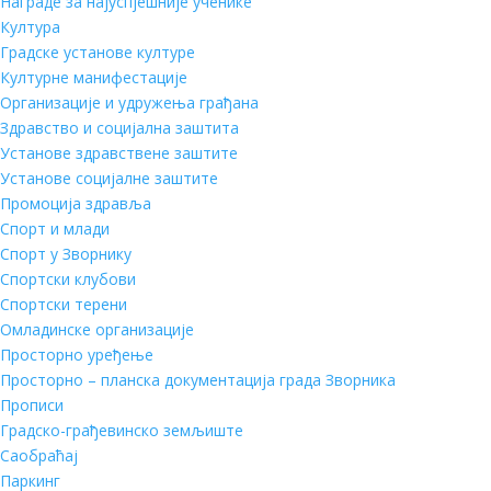
Награде за најуспјешније ученике
Култура
Градске установе културе
Културне манифестације
Организације и удружења грађана
Здравство и социјална заштита
Установе здравствене заштите
Установе социјалне заштите
Промоција здравља
Спорт и млади
Спорт у Зворнику
Спортски клубови
Спортски терени
Омладинске организације
Просторно уређење
Просторно – планска документација града Зворника
Прописи
Градско-грађевинско земљиште
Саобраћај
Паркинг