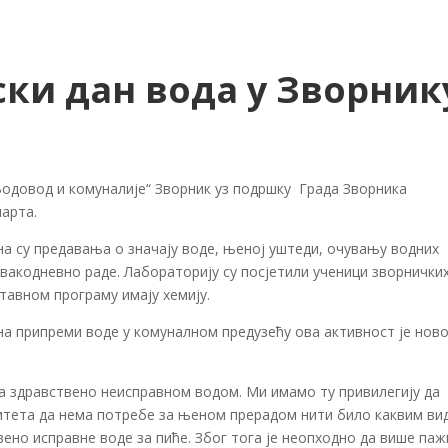
ки дан вода у Зворник
„Водовод и комуналије“ Зворник уз подршку Града Зворника
марта.
на су предавања о значају воде, њеној уштеди, очувању водних
свакодневно раде. Лабораторију су посјетили ученици зворнички
ставном програму имају хемију.
а припреми воде у комуналном предузећу ова активност је нов
 са здравствено неисправном водом. Ми имамо ту привилегију да
алитета да нема потребе за њеном прерадом нити било каквим ви
вено исправне воде за пиће. Због тога је неопходно да више па