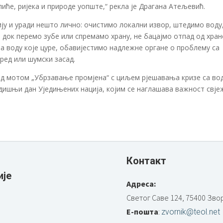
иће, ријека и природе уопште,“ рекла је Драгана Атељевић.
цију и уради нешто лично: очистимо локални извор, штедимо воду
 док перемо зубе или спремамо храну, не бацајмо отпад од хран
за воду које цуре, обавијестимо надлежне органе о проблему са
ред или шумски засад.
од мотом „Убрзавање промјена“ с циљем рјешавања кризе са во
одишњи дан Уједињених нација, којим се наглашава важност свје
Контакт
ије
Адреса:
Светог Саве 124, 75400 Зво
Е-пошта
:
zvornik@teol.net