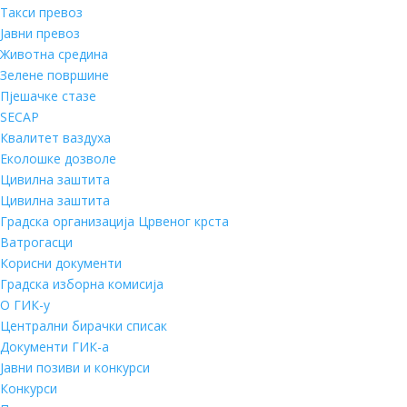
Такси превоз
Јавни превоз
Животна средина
Зелене површине
Пјешачке стазе
SECAP
Квалитет ваздуха
Еколошке дозволе
Цивилна заштита
Цивилна заштита
Градска организација Црвеног крста
Ватрогасци
Корисни документи
Градска изборна комисија
О ГИК-у
Централни бирачки списак
Документи ГИК-а
Јавни позиви и конкурси
Конкурси