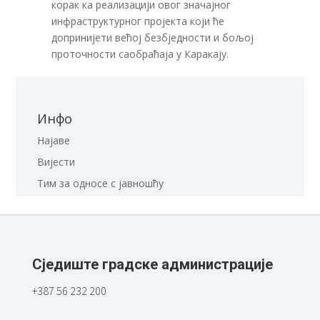
корак ка реализацији овог значајног
инфраструктурног пројекта који ће
допринијети већој безбједности и бољој
проточности саобраћаја у Каракају.
Инфо
Најаве
Вијести
Тим за односе с јавношћу
Сједиште градске администрације
+387 56 232 200