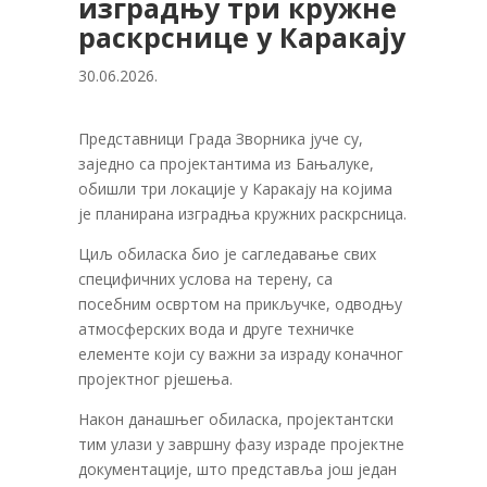
изградњу три кружне
раскрснице у Каракају
30.06.2026.
Представници Града Зворника јуче су,
заједно са пројектантима из Бањалуке,
обишли три локације у Каракају на којима
је планирана изградња кружних раскрсница.
Циљ обиласка био је сагледавање свих
специфичних услова на терену, са
посебним освртом на прикључке, одводњу
атмосферских вода и друге техничке
елементе који су важни за израду коначног
пројектног рјешења.
Након данашњег обиласка, пројектантски
тим улази у завршну фазу израде пројектне
документације, што представља још један