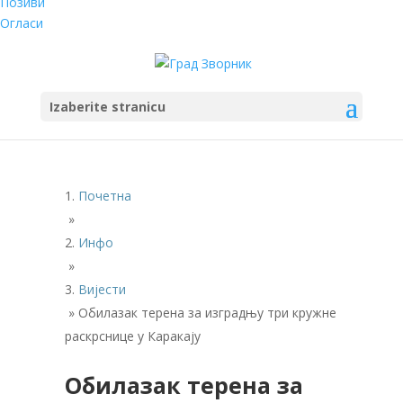
Позиви
Огласи
Izaberite stranicu
Почетна
»
Инфо
»
Вијести
»
Обилазак терена за изградњу три кружне
раскрснице у Каракају
Обилазак терена за