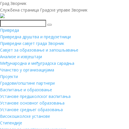
Град Зворник
Службена страница Градске управе Зворник
Претражи
Привреда
Привредна друштва и предузетници
Привредни савјет града Зворник
Савјет за образовање и запошљавање
Анализе и извјештаји
Међународна и међуградска сарадња
Чланство у организацијама
Пројекти
Градови/општине партнери
Васпитање и образовање
Установе предшколског васпитања
Установе основног образовања
Установе средњег образовања
Високошколске установе
Стипендије