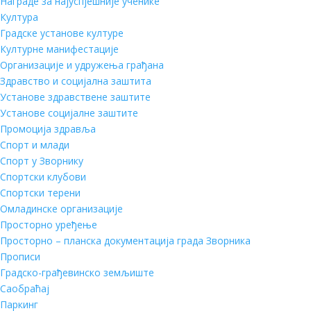
Награде за најуспјешније ученике
Култура
Градске установе културе
Културне манифестације
Организације и удружења грађана
Здравство и социјална заштита
Установе здравствене заштите
Установе социјалне заштите
Промоција здравља
Спорт и млади
Спорт у Зворнику
Спортски клубови
Спортски терени
Омладинске организације
Просторно уређење
Просторно – планска документација града Зворника
Прописи
Градско-грађевинско земљиште
Саобраћај
Паркинг