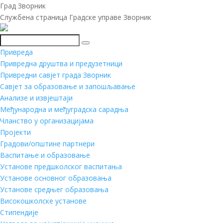
Град Зворник
Службена страница Градске управе Зворник
Претражи
Привреда
Привредна друштва и предузетници
Привредни савјет града Зворник
Савјет за образовање и запошљавање
Анализе и извјештаји
Међународна и међуградска сарадња
Чланство у организацијама
Пројекти
Градови/општине партнери
Васпитање и образовање
Установе предшколског васпитања
Установе основног образовања
Установе средњег образовања
Високошколске установе
Стипендије