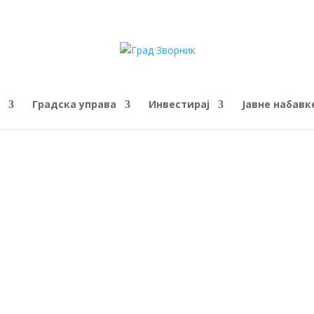
Градска управа
Инвестирај
Јавне набавк