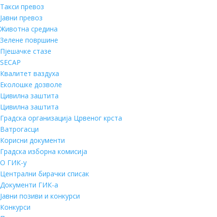
Такси превоз
Јавни превоз
Животна средина
Зелене површине
Пјешачке стазе
SECAP
Квалитет ваздуха
Еколошке дозволе
Цивилна заштита
Цивилна заштита
Градска организација Црвеног крста
Ватрогасци
Корисни документи
Градска изборна комисија
О ГИК-у
Централни бирачки списак
Документи ГИК-а
Јавни позиви и конкурси
Конкурси