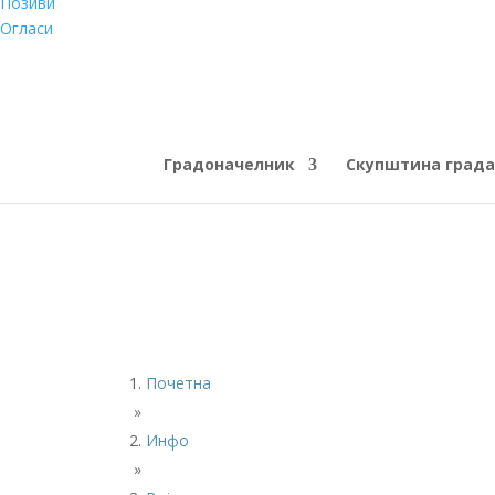
Позиви
Огласи
Градоначелник
Скупштина града
Почетна
»
Инфо
»