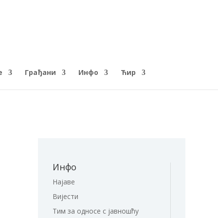
е
Грађани
Инфо
Ћир
Инфо
Најаве
Вијести
Тим за односе с јавношћу