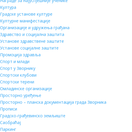
Награде за најуспјешније ученике
Култура
Градске установе културе
Културне манифестације
Организације и удружења грађана
Здравство и социјална заштита
Установе здравствене заштите
Установе социјалне заштите
Промоција здравља
Спорт и млади
Спорт у Зворнику
Спортски клубови
Спортски терени
Омладинске организације
Просторно уређење
Просторно – планска документација града Зворника
Прописи
Градско-грађевинско земљиште
Саобраћај
Паркинг