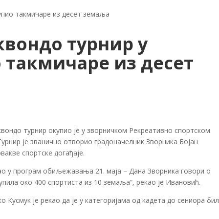
упио такмичаре из десет земаља
вондо турнир у
 такмичаре из десет
квондо турнир окупио је у зворничком Рекреативно спортском
Турнир је званично отворио градоначелник Зворника Бојан
вакве спортске догађаје.
шао у програм обиљежавања 21. маја – Дана Зворника говори о
купила око 400 спортиста из 10 земаља“, рекао је Ивановић.
о Кусмук је рекао да је у категоријама од кадета до сениора би