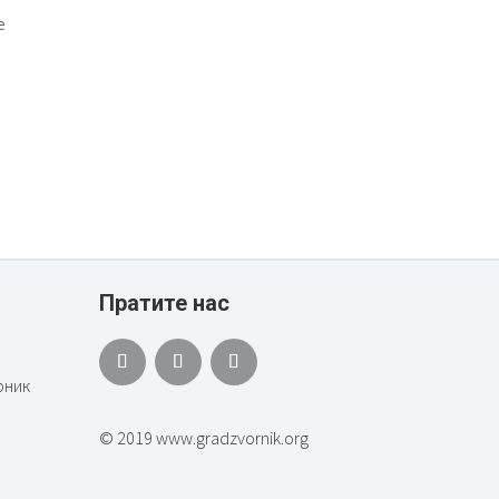
е
Пратите нас
рник
© 2019 www.gradzvornik.org