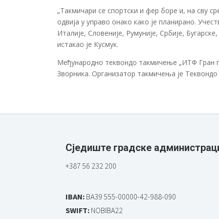
„Такмичари се спортски и фер боре и, на сву ср
одвија у управо онако како је планирано. Учест
Италије, Словеније, Румуније, Србије, Бугарске
истакао је Кусмук.
Међународно теквондо такмичење „ИТФ Гран пр
Зворника. Организатор такмичења је Теквондо 
Сједиште градске администрац
+387 56 232 200
IBAN:
BA39 555-00000-42-988-090
SWIFT:
NOBIBA22