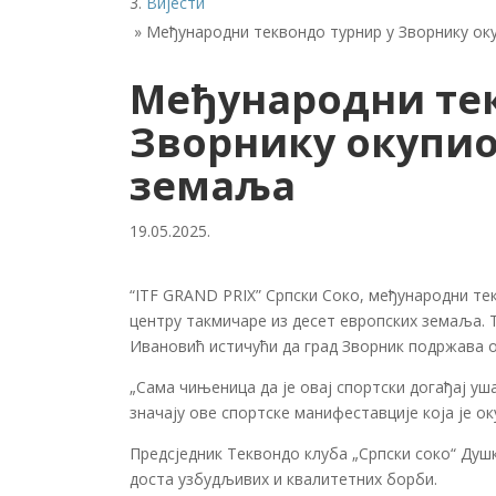
Вијести
»
Међународни теквондо турнир у Зворнику ок
Међународни тек
Зворнику окупио
земаља
19.05.2025.
“ITF GRAND PRIX” Српски Соко, међународни те
центру такмичаре из десет европских земаља. 
Ивановић истичући да град Зворник подржава о
„Сама чињеница да је овај спортски догађај у
значају ове спортске манифеставције која је о
Предсједник Теквондо клуба „Српски соко“ Душк
доста узбудљивих и квалитетних борби.