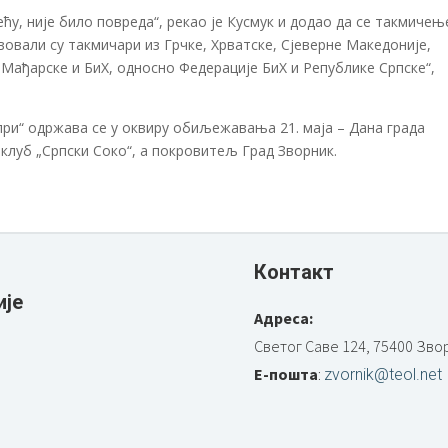
ећу, није било повреда“, рекао је Кусмук и додао да се такмичењ
вовали су такмичари из Грчке, Хрватске, Сјеверне Македоније,
, Мађарске и БиХ, односно Федерације БиХ и Републике Српске“,
и“ одржава се у оквиру обиљежавања 21. маја – Дана града
клуб „Српски Соко“, а покровитељ Град Зворник.
Контакт
ије
Адреса:
Светог Саве 124, 75400 Зво
Е-пошта
:
zvornik@teol.net