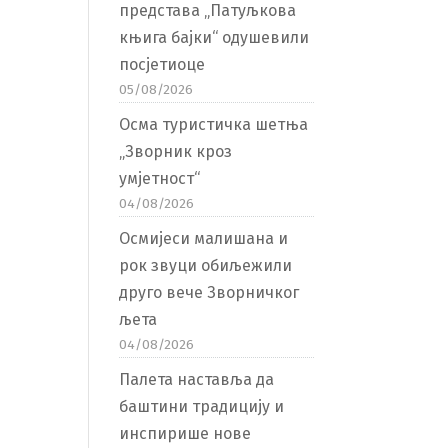
представа „Патуљкова
књига бајки“ одушевили
посјетиоце
05/08/2026
Осма туристичка шетња
„Зворник кроз
умјетност“
04/08/2026
Осмијеси малишана и
рок звуци обиљежили
друго вече Зворничког
љета
04/08/2026
Палета наставља да
баштини традицију и
инспирише нове