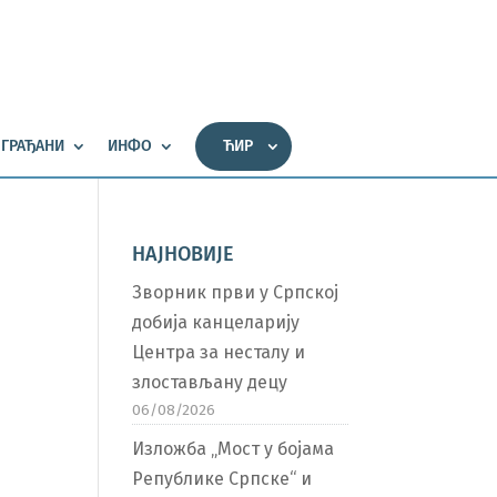
ГРАЂАНИ
ИНФО
ЋИР
НАЈНОВИЈЕ
Зворник први у Српској
добија канцеларију
Центра за несталу и
злостављану децу
06/08/2026
Изложба „Мост у бојама
Републике Српске“ и