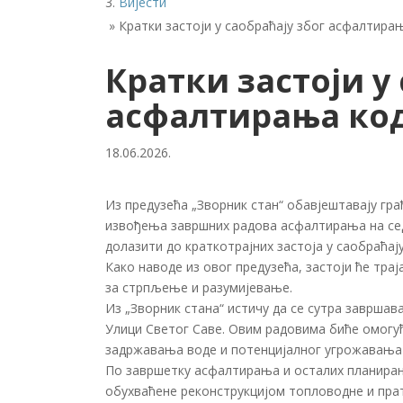
Вијести
»
Кратки застоји у саобраћају због асфалтирањ
Кратки застоји у
асфалтирања код 
18.06.2026.
Из предузећа „Зворник стан“ обавјештавају гра
извођења завршних радова асфалтирања на седам
долазити до краткотрајних застоја у саобраћају
Како наводе из овог предузећа, застоји ће трај
за стрпљење и разумијевање.
Из „Зворник стана“ истичу да се сутра завршав
Улици Светог Саве. Овим радовима биће омогу
задржавања воде и потенцијалног угрожавања 
По завршетку асфалтирања и осталих планирани
обухваћене реконструкцијом топловодне и пра