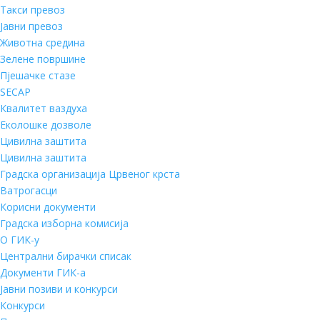
Такси превоз
Јавни превоз
Животна средина
Зелене површине
Пјешачке стазе
SECAP
Квалитет ваздуха
Еколошке дозволе
Цивилна заштита
Цивилна заштита
Градска организација Црвеног крста
Ватрогасци
Корисни документи
Градска изборна комисија
О ГИК-у
Централни бирачки списак
Документи ГИК-а
Јавни позиви и конкурси
Конкурси