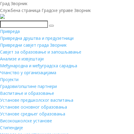
Град Зворник
Службена страница Градске управе Зворник
Претражи
Привреда
Привредна друштва и предузетници
Привредни савјет града Зворник
Савјет за образовање и запошљавање
Анализе и извјештаји
Међународна и међуградска сарадња
Чланство у организацијама
Пројекти
Градови/општине партнери
Васпитање и образовање
Установе предшколског васпитања
Установе основног образовања
Установе средњег образовања
Високошколске установе
Стипендије