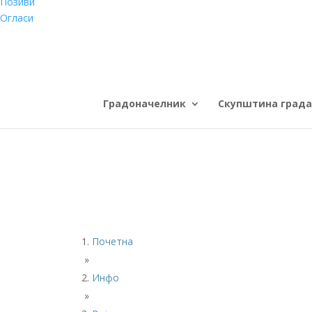
Позиви
Огласи
Градоначелник
Скупштина града
Почетна
»
Инфо
»