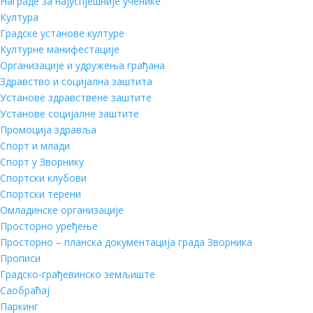
Награде за најуспјешније ученике
Култура
Градске установе културе
Културне манифестације
Организације и удружења грађана
Здравство и социјална заштита
Установе здравствене заштите
Установе социјалне заштите
Промоција здравља
Спорт и млади
Спорт у Зворнику
Спортски клубови
Спортски терени
Омладинске организације
Просторно уређење
Просторно – планска документација града Зворника
Прописи
Градско-грађевинско земљиште
Саобраћај
Паркинг