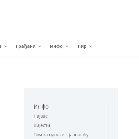
е
Грађани
Инфо
Ћир
Инфо
Најаве
Вијести
Тим за односе с јавношћу