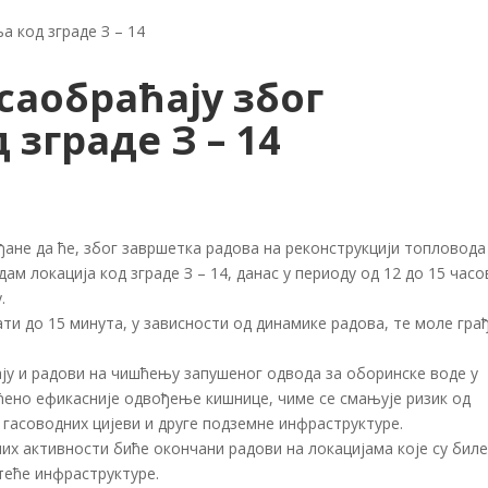
а код зграде З – 14
 саобраћају због
зграде З – 14
ђане да ће, због завршетка радова на реконструкцији топловода
 локација код зграде З – 14, данас у периоду од 12 до 15 часо
.
ати до 15 минута, у зависности од динамике радова, те моле гра
ају и радови на чишћењу запушеног одвода за оборинске воде у
ћено ефикасније одвођење кишнице, чиме се смањује ризик од
гасоводних цијеви и друге подземне инфраструктуре.
х активности биће окончани радови на локацијама које су бил
теће инфраструктуре.