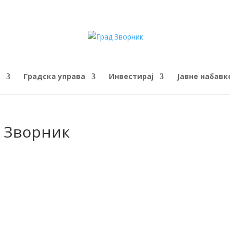
Градска управа
Инвестирај
Јавне набавк
. Зворник