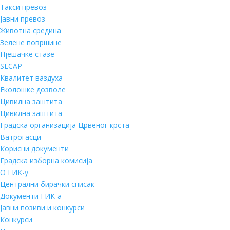
Такси превоз
Јавни превоз
Животна средина
Зелене површине
Пјешачке стазе
SECAP
Квалитет ваздуха
Еколошке дозволе
Цивилна заштита
Цивилна заштита
Градска организација Црвеног крста
Ватрогасци
Корисни документи
Градска изборна комисија
О ГИК-у
Централни бирачки списак
Документи ГИК-а
Јавни позиви и конкурси
Конкурси