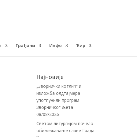
е
Грађани
Инфо
Ћир
Најновије
„Зворнички котлић“ и
изложба олдтајмера
употпунили програм
Зворничког љета
08/08/2026
Светом литургијом почело
обиљежавање славе Града