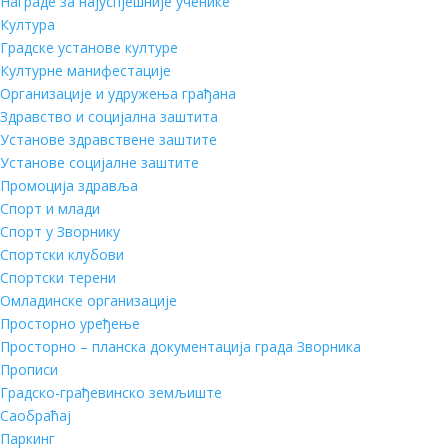
Награде за најуспјешније ученике
Култура
Градске установе културе
Културне манифестације
Организације и удружења грађана
Здравство и социјална заштита
Установе здравствене заштите
Установе социјалне заштите
Промоција здравља
Спорт и млади
Спорт у Зворнику
Спортски клубови
Спортски терени
Омладинске организације
Просторно уређење
Просторно – планска документација града Зворника
Прописи
Градско-грађевинско земљиште
Саобраћај
Паркинг