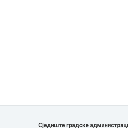
Сједиште градске администрац