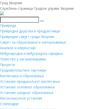
Град Зворник
Службена страница Градске управе Зворник
Претражи
Привреда
Привредна друштва и предузетници
Привредни савјет града Зворник
Савјет за образовање и запошљавање
Анализе и извјештаји
Међународна и међуградска сарадња
Чланство у организацијама
Пројекти
Градови/општине партнери
Васпитање и образовање
Установе предшколског васпитања
Установе основног образовања
Установе средњег образовања
Високошколске установе
Стипендије