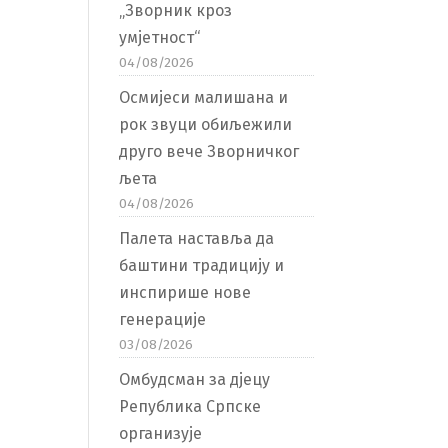
„Зворник кроз
умјетност“
04/08/2026
Осмијеси малишана и
рок звуци обиљежили
друго вече Зворничког
љета
04/08/2026
Палета наставља да
баштини традицију и
инспирише нове
генерације
03/08/2026
Омбудсман за дјецу
Република Српске
организује