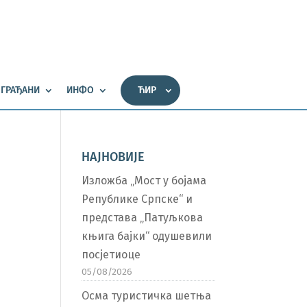
ГРАЂАНИ
ИНФО
ЋИР
НАЈНОВИЈЕ
Изложба „Мост у бојама
Републике Српске“ и
представа „Патуљкова
књига бајки“ одушевили
посјетиоце
05/08/2026
Осма туристичка шетња