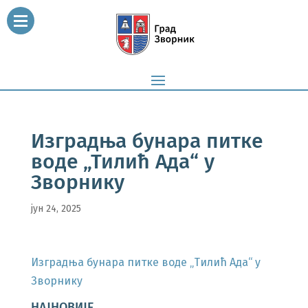
Изградња бунара питке
воде „Тилић Ада“ у
Зворнику
јун 24, 2025
Изградња бунара питке воде „Тилић Ада“ у
Зворнику
НАЈНОВИЈЕ