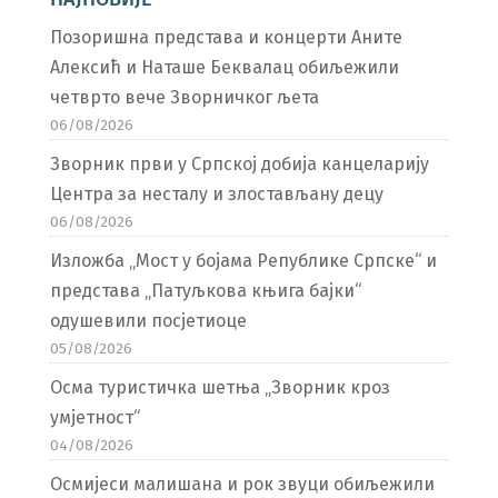
Позоришна представа и концерти Аните
Алексић и Наташе Беквалац обиљежили
четврто вече Зворничког љета
06/08/2026
Зворник први у Српској добија канцеларију
Центра за несталу и злостављану децу
06/08/2026
Изложба „Мост у бојама Републике Српске“ и
представа „Патуљкова књига бајки“
одушевили посјетиоце
05/08/2026
Осма туристичка шетња „Зворник кроз
умјетност“
04/08/2026
Осмијеси малишана и рок звуци обиљежили