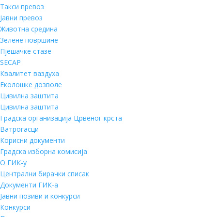
Такси превоз
Јавни превоз
Животна средина
Зелене површине
Пјешачке стазе
SECAP
Квалитет ваздуха
Еколошке дозволе
Цивилна заштита
Цивилна заштита
Градска организација Црвеног крста
Ватрогасци
Корисни документи
Градска изборна комисија
О ГИК-у
Централни бирачки списак
Документи ГИК-а
Јавни позиви и конкурси
Конкурси