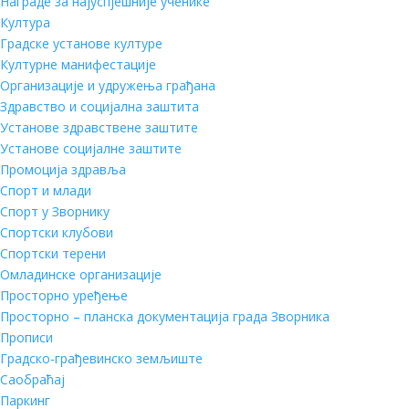
Награде за најуспјешније ученике
Култура
Градске установе културе
Културне манифестације
Организације и удружења грађана
Здравство и социјална заштита
Установе здравствене заштите
Установе социјалне заштите
Промоција здравља
Спорт и млади
Спорт у Зворнику
Спортски клубови
Спортски терени
Омладинске организације
Просторно уређење
Просторно – планска документација града Зворника
Прописи
Градско-грађевинско земљиште
Саобраћај
Паркинг