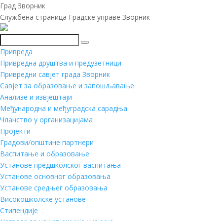
Град Зворник
Службена страница Градске управе Зворник
Претражи
Привреда
Привредна друштва и предузетници
Привредни савјет града Зворник
Савјет за образовање и запошљавање
Анализе и извјештаји
Међународна и међуградска сарадња
Чланство у организацијама
Пројекти
Градови/општине партнери
Васпитање и образовање
Установе предшколског васпитања
Установе основног образовања
Установе средњег образовања
Високошколске установе
Стипендије