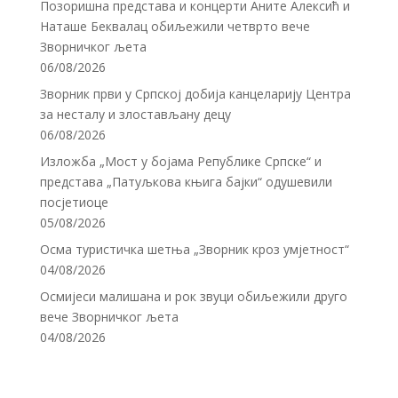
Позоришна представа и концерти Аните Алексић и
Наташе Беквалац обиљежили четврто вече
Зворничког љета
06/08/2026
Зворник први у Српској добија канцеларију Центра
за несталу и злостављану децу
06/08/2026
Изложба „Мост у бојама Републике Српске“ и
представа „Патуљкова књига бајки“ одушевили
посјетиоце
05/08/2026
Осма туристичка шетња „Зворник кроз умјетност“
04/08/2026
Осмијеси малишана и рок звуци обиљежили друго
вече Зворничког љета
04/08/2026