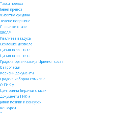
Такси превоз
Јавни превоз
Животна средина
Зелене површине
Пјешачке стазе
SECAP
Квалитет ваздуха
Еколошке дозволе
Цивилна заштита
Цивилна заштита
Градска организација Црвеног крста
Ватрогасци
Корисни документи
Градска изборна комисија
О ГИК-у
Централни бирачки списак
Документи ГИК-а
Јавни позиви и конкурси
Конкурси