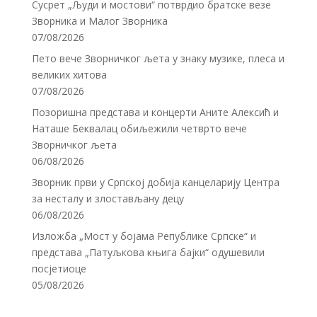
Сусрет „Људи и мостови“ потврдио братске везе
Зворника и Малог Зворника
07/08/2026
Пето вече Зворничког љета у знаку музике, плеса и
великих хитова
07/08/2026
Позоришна представа и концерти Аните Алексић и
Наташе Беквалац обиљежили четврто вече
Зворничког љета
06/08/2026
Зворник први у Српској добија канцеларију Центра
за несталу и злостављану децу
06/08/2026
Изложба „Мост у бојама Републике Српске“ и
представа „Патуљкова књига бајки“ одушевили
посјетиоце
05/08/2026