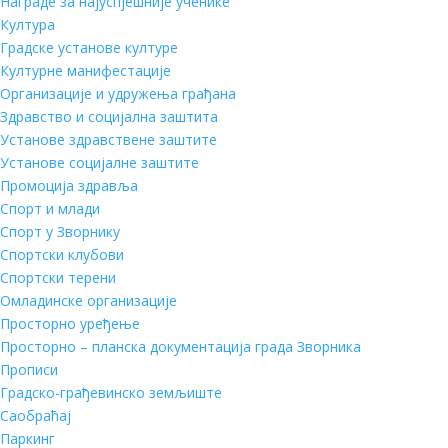
Награде за најуспјешније ученике
Култура
Градске установе културе
Културне манифестације
Организације и удружења грађана
Здравство и социјална заштита
Установе здравствене заштите
Установе социјалне заштите
Промоција здравља
Спорт и млади
Спорт у Зворнику
Спортски клубови
Спортски терени
Омладинске организације
Просторно уређење
Просторно – планска документација града Зворника
Прописи
Градско-грађевинско земљиште
Саобраћај
Паркинг