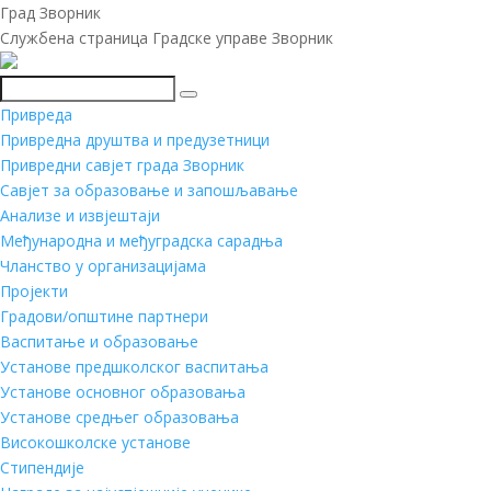
Град Зворник
Службена страница Градске управе Зворник
Претражи
Привреда
Привредна друштва и предузетници
Привредни савјет града Зворник
Савјет за образовање и запошљавање
Анализе и извјештаји
Међународна и међуградска сарадња
Чланство у организацијама
Пројекти
Градови/општине партнери
Васпитање и образовање
Установе предшколског васпитања
Установе основног образовања
Установе средњег образовања
Високошколске установе
Стипендије