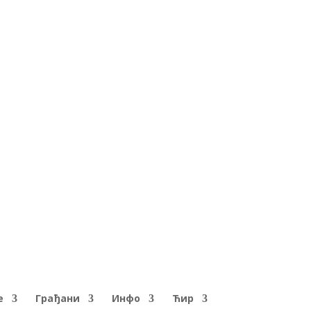
е
Грађани
Инфо
Ћир