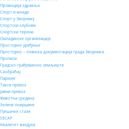
Промоција здравља
Спорт и млади
Спорт у Зворнику
Спортски клубови
Спортски терени
Омладинске организације
Просторно уређење
Просторно – планска документација града Зворника
Прописи
Градско-грађевинско земљиште
Саобраћај
Паркинг
Такси превоз
Јавни превоз
Животна средина
Зелене површине
Пјешачке стазе
SECAP
Квалитет ваздуха