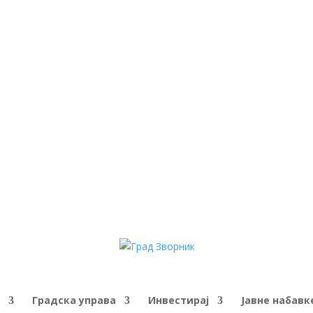
Градска управа
Инвестирај
Јавне набавк