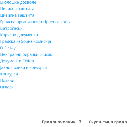
Еколошке дозволе
Цивилна заштита
Цивилна заштита
Градска организација Црвеног крста
Ватрогасци
Корисни документи
Градска изборна комисија
О ГИК-у
Централни бирачки списак
Документи ГИК-а
Јавни позиви и конкурси
Конкурси
Позиви
Огласи
Градоначелник
Скупштина града