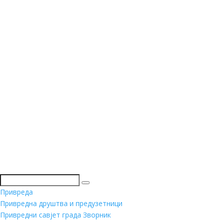
Претражи
Привреда
Привредна друштва и предузетници
Привредни савјет града Зворник