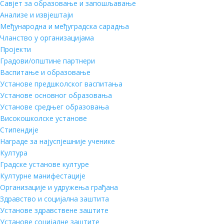
Савјет за образовање и запошљавање
Анализе и извјештаји
Међународна и међуградска сарадња
Чланство у организацијама
Пројекти
Градови/општине партнери
Васпитање и образовање
Установе предшколског васпитања
Установе основног образовања
Установе средњег образовања
Високошколске установе
Стипендије
Награде за најуспјешније ученике
Култура
Градске установе културе
Културне манифестације
Организације и удружења грађана
Здравство и социјална заштита
Установе здравствене заштите
Установе социјалне заштите