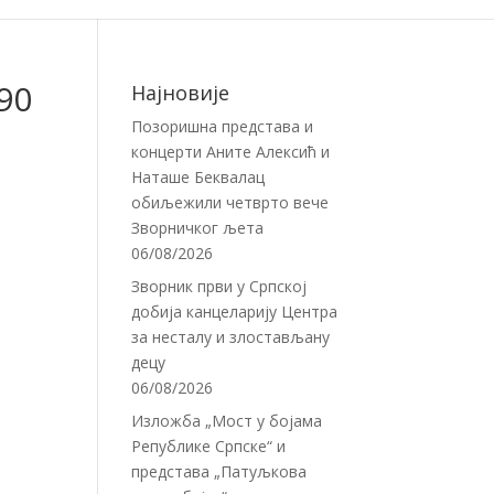
90
Најновије
Позоришна представа и
концерти Аните Алексић и
Наташе Беквалац
обиљежили четврто вече
Зворничког љета
06/08/2026
Зворник први у Српској
добија канцеларију Центра
за несталу и злостављану
децу
06/08/2026
Изложба „Мост у бојама
Републике Српске“ и
представа „Патуљкова