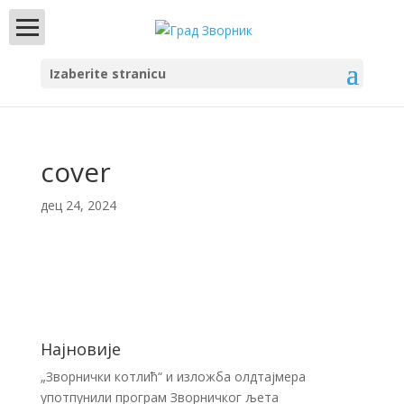
Izaberite stranicu
cover
дец 24, 2024
Најновије
„Зворнички котлић“ и изложба олдтајмера
употпунили програм Зворничког љета