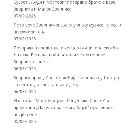
Сусрет „Људи и мостови“ потврдио братске везе
Зворника и Малог Зворника
07/08/2026
Пето вече Зворничког љета у знаку музике, плеса и
великих хитова
07/08/2026
Позоришна представа и концерти Аните Алексић и
Наташе Беквалац обиљежили четврто вече
Зворничког љета
06/08/2026
Зворник први у Српској добија канцеларију Центра
за несталу и злостављану децу
06/08/2026
Изложба „Мост у бојама Републике Српске“ и
представа „Патуљкова књига бајки“ одушевили
посјетиоце
05/08/2026