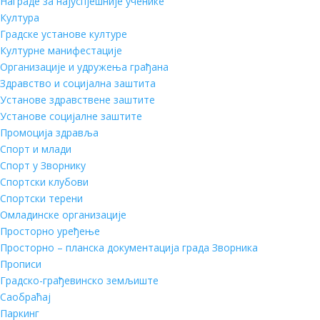
Награде за најуспјешније ученике
Култура
Градске установе културе
Културне манифестације
Организације и удружења грађана
Здравство и социјална заштита
Установе здравствене заштите
Установе социјалне заштите
Промоција здравља
Спорт и млади
Спорт у Зворнику
Спортски клубови
Спортски терени
Омладинске организације
Просторно уређење
Просторно – планска документација града Зворника
Прописи
Градско-грађевинско земљиште
Саобраћај
Паркинг