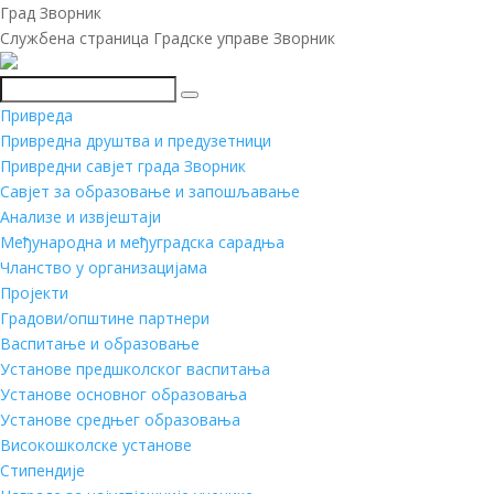
Град Зворник
Службена страница Градске управе Зворник
Претражи
Привреда
Привредна друштва и предузетници
Привредни савјет града Зворник
Савјет за образовање и запошљавање
Анализе и извјештаји
Међународна и међуградска сарадња
Чланство у организацијама
Пројекти
Градови/општине партнери
Васпитање и образовање
Установе предшколског васпитања
Установе основног образовања
Установе средњег образовања
Високошколске установе
Стипендије