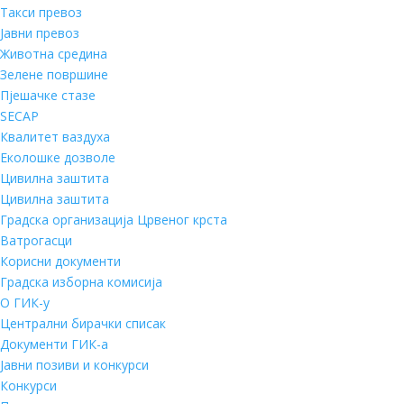
Такси превоз
Јавни превоз
Животна средина
Зелене површине
Пјешачке стазе
SECAP
Квалитет ваздуха
Еколошке дозволе
Цивилна заштита
Цивилна заштита
Градска организација Црвеног крста
Ватрогасци
Корисни документи
Градска изборна комисија
О ГИК-у
Централни бирачки списак
Документи ГИК-а
Јавни позиви и конкурси
Конкурси