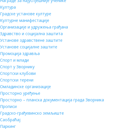
Награде за најуспјешније ученике
Култура
Градске установе културе
Културне манифестације
Организације и удружења грађана
Здравство и социјална заштита
Установе здравствене заштите
Установе социјалне заштите
Промоција здравља
Спорт и млади
Спорт у Зворнику
Спортски клубови
Спортски терени
Омладинске организације
Просторно уређење
Просторно – планска документација града Зворника
Прописи
Градско-грађевинско земљиште
Саобраћај
Паркинг