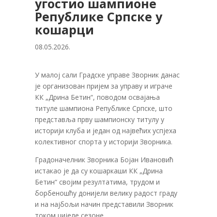
угостио шампионе
Републике Српске у
кошарци
08.05.2026.
У малој сали Градске управе Зворник данас
је организован пријем за управу и играче
КК „Дрина Бетин“, поводом освајања
титуле шампиона Републике Српске, што
представља прву шампионску титулу у
историји клуба и један од највећих успјеха
колективног спорта у историји Зворника.
Градоначелник Зворника Бојан Ивановић
истакао је да су кошаркаши КК „Дрина
Бетин“ својим резултатима, трудом и
борбеношћу донијели велику радост граду
и на најбољи начин представили Зворник
током цијеле сезоне.