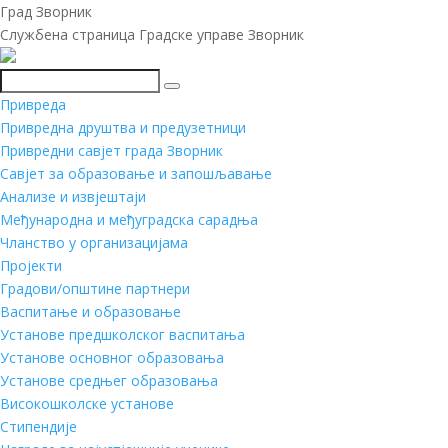
Град Зворник
Службена страница Градске управе Зворник
Претражи
Привреда
Привредна друштва и предузетници
Привредни савјет града Зворник
Савјет за образовање и запошљавање
Анализе и извјештаји
Међународна и међуградска сарадња
Чланство у организацијама
Пројекти
Градови/општине партнери
Васпитање и образовање
Установе предшколског васпитања
Установе основног образовања
Установе средњег образовања
Високошколске установе
Стипендије