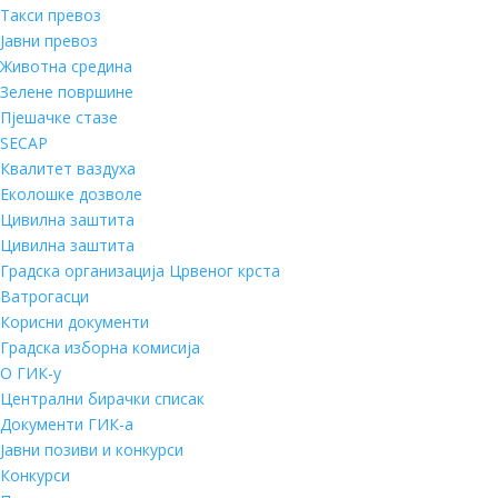
Такси превоз
Јавни превоз
Животна средина
Зелене површине
Пјешачке стазе
SECAP
Квалитет ваздуха
Еколошке дозволе
Цивилна заштита
Цивилна заштита
Градска организација Црвеног крста
Ватрогасци
Корисни документи
Градска изборна комисија
О ГИК-у
Централни бирачки списак
Документи ГИК-а
Јавни позиви и конкурси
Конкурси