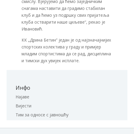
смислу. Вјерујемо да ћемо заједничким
снагама наставити да градимо стабилан
клуб и да ћемо уз подршку свих пријатеља
клуба остварити наше циљеве“, рекао је
Ивановић.
КК „Дрина Бетин“ један је од најзначајнијих
спортских колектива у граду и примјер
младим спортистима да се рад, дисциплина
и тимски дух увијек исплате.
Инфо
Најаве
Вијести
Тим за односе с јавношћу