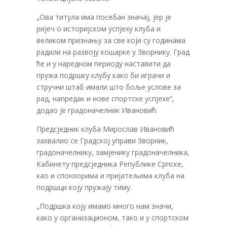
„Ова титула има посебан значај, јер је
ријеч о историјском успјеху клуба и
великом признању за све који су годинама
радили на развоју кошарке у Зворнику. Град
ће и у наредном периоду наставити да
пружа подршку клубу како би играчи и
стручни штаб имали што боље услове за
рад, напредак и нове спортске успјехе“,
додао је градоначелник Ивановић.
Предсједник клуба Мирослав Ивановић
захвалио се Градској управи Зворник,
градоначелнику, замјенику градоначелника,
Кабинету предсједника Републике Српске,
као и спонзорима и пријатељима клуба на
подршци коју пружају тиму.
„Подршка коју имамо много нам значи,
како у организационом, тако и у спортском