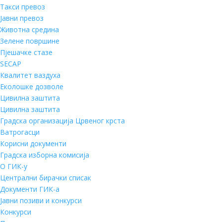
Такси превоз
Јавни превоз
Животна средина
Зелене површине
Пјешачке стазе
SECAP
Квалитет ваздуха
Еколошке дозволе
Цивилна заштита
Цивилна заштита
Градска организација Црвеног крста
Ватрогасци
Корисни документи
Градска изборна комисија
О ГИК-у
Централни бирачки списак
Документи ГИК-а
Јавни позиви и конкурси
Конкурси