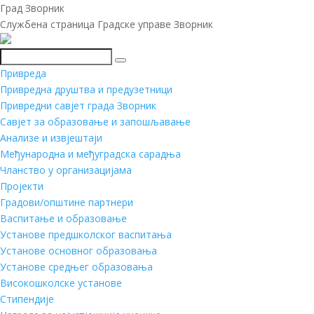
Град Зворник
Службена страница Градске управе Зворник
Претражи
Привреда
Привредна друштва и предузетници
Привредни савјет града Зворник
Савјет за образовање и запошљавање
Анализе и извјештаји
Међународна и међуградска сарадња
Чланство у организацијама
Пројекти
Градови/општине партнери
Васпитање и образовање
Установе предшколског васпитања
Установе основног образовања
Установе средњег образовања
Високошколске установе
Стипендије