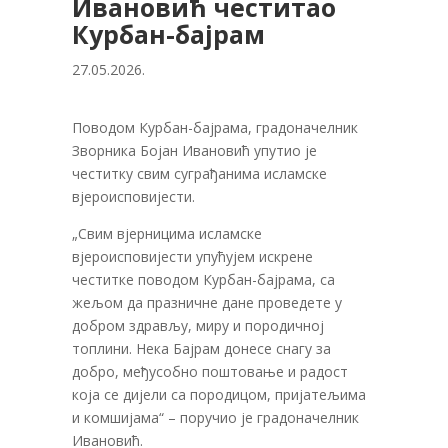
Ивановић честитао
Курбан-бајрам
27.05.2026.
Поводом Курбан-бајрама, градоначелник
Зворника Бојан Ивановић упутио је
честитку свим суграђанима исламске
вјероисповијести.
„Свим вјерницима исламске
вјероисповијести упућујем искрене
честитке поводом Курбан-бајрама, са
жељом да празничне дане проведете у
добром здрављу, миру и породичној
топлини. Нека Бајрам донесе снагу за
добро, међусобно поштовање и радост
која се дијели са породицом, пријатељима
и комшијама“ – поручио је градоначелник
Ивановић.