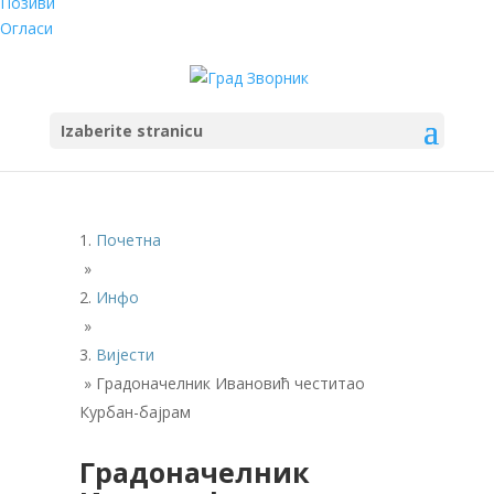
Позиви
Огласи
Izaberite stranicu
Почетна
»
Инфо
»
Вијести
»
Градоначелник Ивановић честитао
Курбан-бајрам
Градоначелник