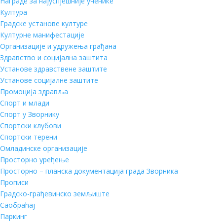
Награде за најуспјешније ученике
Култура
Градске установе културе
Културне манифестације
Организације и удружења грађана
Здравство и социјална заштита
Установе здравствене заштите
Установе социјалне заштите
Промоција здравља
Спорт и млади
Спорт у Зворнику
Спортски клубови
Спортски терени
Омладинске организације
Просторно уређење
Просторно – планска документација града Зворника
Прописи
Градско-грађевинско земљиште
Саобраћај
Паркинг