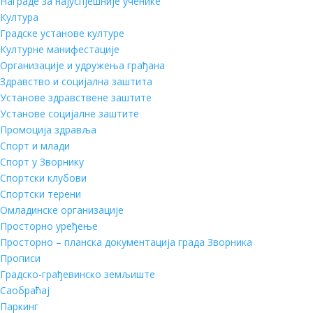
Награде за најуспјешније ученике
Култура
Градске установе културе
Културне манифестације
Организације и удружења грађана
Здравство и социјална заштита
Установе здравствене заштите
Установе социјалне заштите
Промоција здравља
Спорт и млади
Спорт у Зворнику
Спортски клубови
Спортски терени
Омладинске организације
Просторно уређење
Просторно – планска документација града Зворника
Прописи
Градско-грађевинско земљиште
Саобраћај
Паркинг