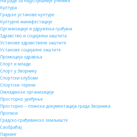
Награде за најуспјешније ученике
Култура
Градске установе културе
Културне манифестације
Организације и удружења грађана
Здравство и социјална заштита
Установе здравствене заштите
Установе социјалне заштите
Промоција здравља
Спорт и млади
Спорт у Зворнику
Спортски клубови
Спортски терени
Омладинске организације
Просторно уређење
Просторно – планска документација града Зворника
Прописи
Градско-грађевинско земљиште
Саобраћај
Паркинг