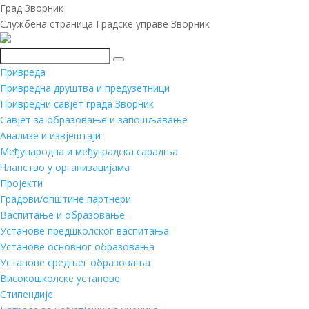
Град Зворник
Службена страница Градске управе Зворник
Претражи
Привреда
Привредна друштва и предузетници
Привредни савјет града Зворник
Савјет за образовање и запошљавање
Анализе и извјештаји
Међународна и међуградска сарадња
Чланство у организацијама
Пројекти
Градови/општине партнери
Васпитање и образовање
Установе предшколског васпитања
Установе основног образовања
Установе средњег образовања
Високошколске установе
Стипендије