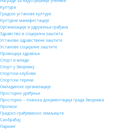
Награде за најуспјешније ученике
Култура
Градске установе културе
Културне манифестације
Организације и удружења грађана
Здравство и социјална заштита
Установе здравствене заштите
Установе социјалне заштите
Промоција здравља
Спорт и млади
Спорт у Зворнику
Спортски клубови
Спортски терени
Омладинске организације
Просторно уређење
Просторно – планска документација града Зворника
Прописи
Градско-грађевинско земљиште
Саобраћај
Паркинг