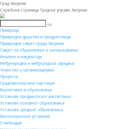
Град Зворник
Службена страница Градске управе Зворник
Претражи
Привреда
Привредна друштва и предузетници
Привредни савјет града Зворник
Савјет за образовање и запошљавање
Анализе и извјештаји
Међународна и међуградска сарадња
Чланство у организацијама
Пројекти
Градови/општине партнери
Васпитање и образовање
Установе предшколског васпитања
Установе основног образовања
Установе средњег образовања
Високошколске установе
Стипендије