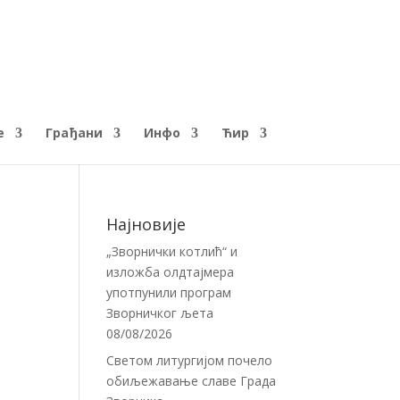
е
Грађани
Инфо
Ћир
Најновије
„Зворнички котлић“ и
изложба олдтајмера
употпунили програм
Зворничког љета
08/08/2026
Светом литургијом почело
обиљежавање славе Града