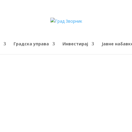
Градска управа
Инвестирај
Јавне набавк