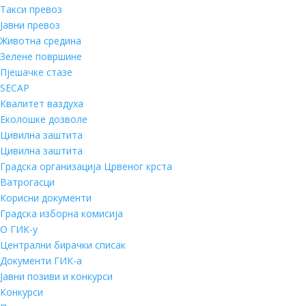
Такси превоз
Јавни превоз
Животна средина
Зелене површине
Пјешачке стазе
SECAP
Квалитет ваздуха
Еколошке дозволе
Цивилна заштита
Цивилна заштита
Градска организација Црвеног крста
Ватрогасци
Корисни документи
Градска изборна комисија
О ГИК-у
Централни бирачки списак
Документи ГИК-а
Јавни позиви и конкурси
Конкурси