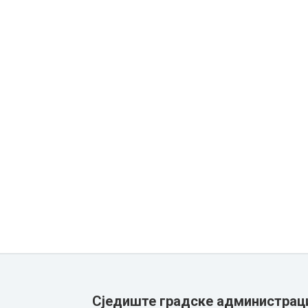
Сједиште градске администрац