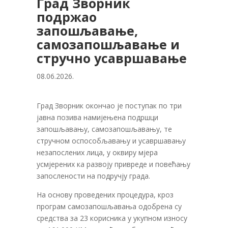
Град Зворник
подржао
запошљавање,
самозапошљавање и
стручно усавршавање
08.06.2026.
Град Зворник окончао је поступак по три
јавна позива намијењена подршци
запошљавању, самозапошљавању, те
стручном оспособљавању и усавршавању
незапослених лица, у оквиру мјера
усмјерених ка развоју привреде и повећању
запослености на подручју града.
На основу проведених процедура, кроз
програм самозапошљавања одобрена су
средства за 23 корисника у укупном износу