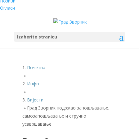
Позиви
Огласи
Izaberite stranicu
Почетна
»
Инфо
»
Вијести
»
Град Зворник подржао запошљавање,
самозапошљавање и стручно
усавршавање