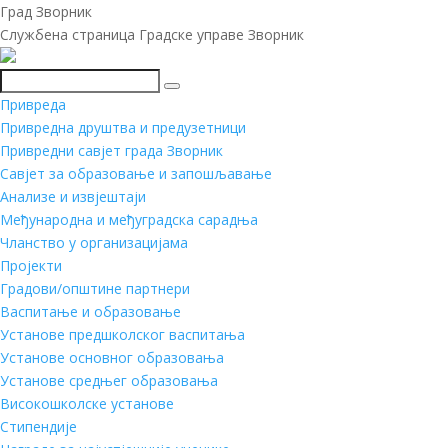
Град Зворник
Службена страница Градске управе Зворник
Претражи
Привреда
Привредна друштва и предузетници
Привредни савјет града Зворник
Савјет за образовање и запошљавање
Анализе и извјештаји
Међународна и међуградска сарадња
Чланство у организацијама
Пројекти
Градови/општине партнери
Васпитање и образовање
Установе предшколског васпитања
Установе основног образовања
Установе средњег образовања
Високошколске установе
Стипендије