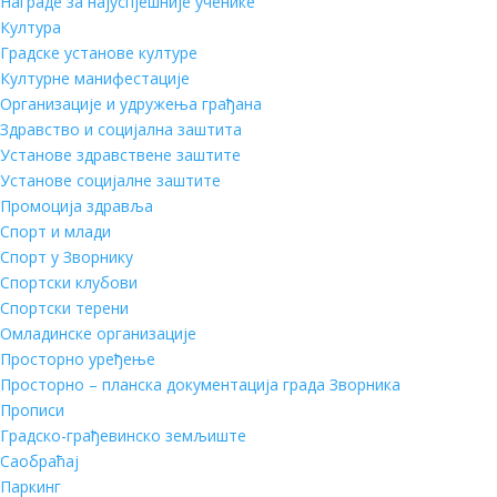
Награде за најуспјешније ученике
Култура
Градске установе културе
Културне манифестације
Организације и удружења грађана
Здравство и социјална заштита
Установе здравствене заштите
Установе социјалне заштите
Промоција здравља
Спорт и млади
Спорт у Зворнику
Спортски клубови
Спортски терени
Омладинске организације
Просторно уређење
Просторно – планска документација града Зворника
Прописи
Градско-грађевинско земљиште
Саобраћај
Паркинг