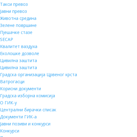
Такси превоз
Јавни превоз
Животна средина
Зелене површине
Пјешачке стазе
SECAP
Квалитет ваздуха
Еколошке дозволе
Цивилна заштита
Цивилна заштита
Градска организација Црвеног крста
Ватрогасци
Корисни документи
Градска изборна комисија
О ГИК-у
Централни бирачки списак
Документи ГИК-а
Јавни позиви и конкурси
Конкурси