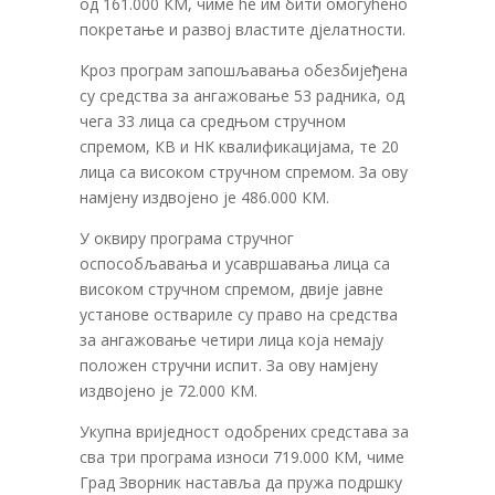
од 161.000 КМ, чиме ће им бити омогућено
покретање и развој властите дјелатности.
Кроз програм запошљавања обезбијеђена
су средства за ангажовање 53 радника, од
чега 33 лица са средњом стручном
спремом, КВ и НК квалификацијама, те 20
лица са високом стручном спремом. За ову
намјену издвојено је 486.000 КМ.
У оквиру програма стручног
оспособљавања и усавршавања лица са
високом стручном спремом, двије јавне
установе оствариле су право на средства
за ангажовање четири лица која немају
положен стручни испит. За ову намјену
издвојено је 72.000 КМ.
Укупна вриједност одобрених средстава за
сва три програма износи 719.000 КМ, чиме
Град Зворник наставља да пружа подршку