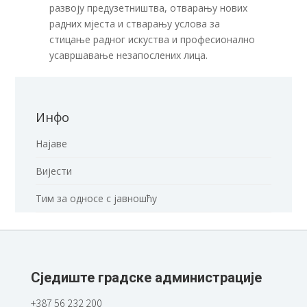
развоју предузетништва, отварању нових
радних мјеста и стварању услова за
стицање радног искуства и професионално
усавршавање незапослених лица.
Инфо
Најаве
Вијести
Тим за односе с јавношћу
Сједиште градске администрације
+387 56 232 200