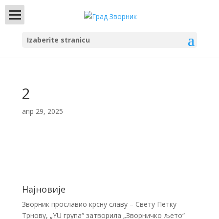
Izaberite stranicu
2
апр 29, 2025
Најновије
Зворник прославио крсну славу – Свету Петку
Трнову, „YU група“ затворила „Зворничко љето“