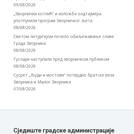
09/08/2026
„Зворнички котлић“ и изложба олдтајмера
употпунили програм Зворничког љета
08/08/2026
Светом литургијом почело обиљежавање славе
Града Зворника
08/08/2026
Гуслари наступили пред зворничком публиком
08/08/2026
Сусрет „Људи и мостови“ потврдио братске везе
Зворника и Малог Зворника
07/08/2026
Сједиште градске администрације