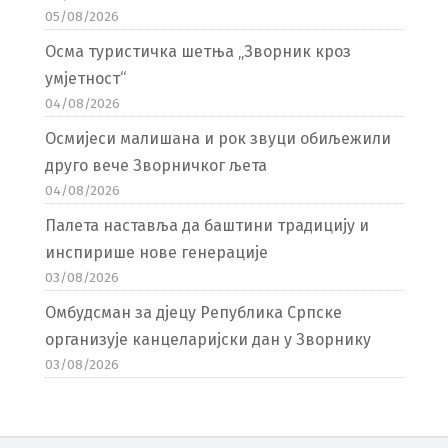
05/08/2026
Осма туристичка шетња „Зворник кроз
умјетност“
04/08/2026
Осмијеси малишана и рок звуци обиљежили
друго вече Зворничког љета
04/08/2026
Палета наставља да баштини традицију и
инспирише нове генерације
03/08/2026
Омбудсман за дјецу Република Српске
организује канцеларијски дан у Зворнику
03/08/2026