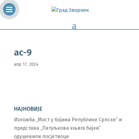
ac-9
апр 17, 2024
НАЈНОВИЈЕ
Изложба „Мост у бојама Републике Српске“ и
представа „Патуљкова књига бајки“
одушевили посјетиоце