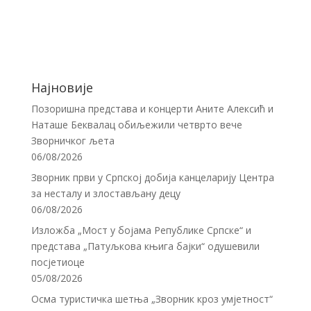
Најновије
Позоришна представа и концерти Аните Алексић и
Наташе Беквалац обиљежили четврто вече
Зворничког љета
06/08/2026
Зворник први у Српској добија канцеларију Центра
за несталу и злостављану децу
06/08/2026
Изложба „Мост у бојама Републике Српске“ и
представа „Патуљкова књига бајки“ одушевили
посјетиоце
05/08/2026
Осма туристичка шетња „Зворник кроз умјетност“