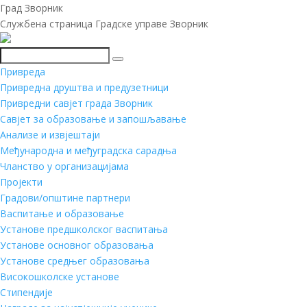
Град Зворник
Службена страница Градске управе Зворник
Претражи
Привреда
Привредна друштва и предузетници
Привредни савјет града Зворник
Савјет за образовање и запошљавање
Анализе и извјештаји
Међународна и међуградска сарадња
Чланство у организацијама
Пројекти
Градови/општине партнери
Васпитање и образовање
Установе предшколског васпитања
Установе основног образовања
Установе средњег образовања
Високошколске установе
Стипендије