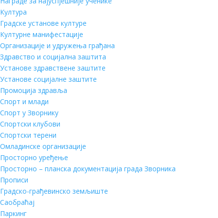
Награде за најуспјешније ученике
Култура
Градске установе културе
Културне манифестације
Организације и удружења грађана
Здравство и социјална заштита
Установе здравствене заштите
Установе социјалне заштите
Промоција здравља
Спорт и млади
Спорт у Зворнику
Спортски клубови
Спортски терени
Омладинске организације
Просторно уређење
Просторно – планска документација града Зворника
Прописи
Градско-грађевинско земљиште
Саобраћај
Паркинг