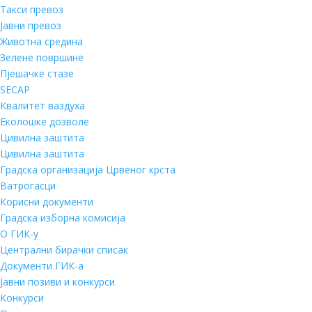
Такси превоз
Јавни превоз
Животна средина
Зелене површине
Пјешачке стазе
SECAP
Квалитет ваздуха
Еколошке дозволе
Цивилна заштита
Цивилна заштита
Градска организација Црвеног крста
Ватрогасци
Корисни документи
Градска изборна комисија
О ГИК-у
Централни бирачки списак
Документи ГИК-а
Јавни позиви и конкурси
Конкурси