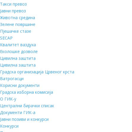
Такси превоз
Јавни превоз
Животна средина
Зелене површине
Пјешачке стазе
SECAP
Квалитет ваздуха
Еколошке дозволе
Цивилна заштита
Цивилна заштита
Градска организација Црвеног крста
Ватрогасци
Корисни документи
Градска изборна комисија
О ГИК-у
Централни бирачки списак
Документи ГИК-а
Јавни позиви и конкурси
Конкурси