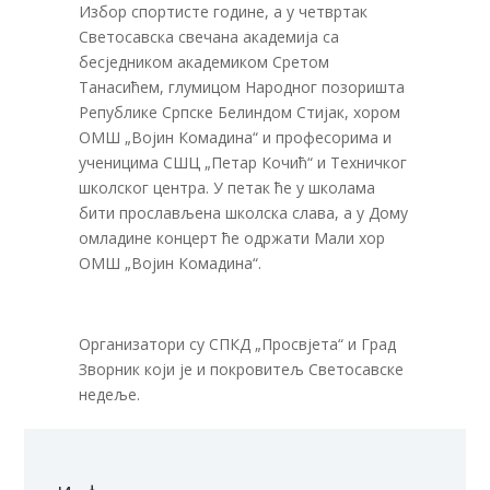
Избор спортисте године, а у четвртак
Светосавска свечана академија са
бесједником академиком Сретом
Танасићем, глумицом Народног позоришта
Републике Српске Белиндом Стијак, хором
ОМШ „Војин Комадина“ и професорима и
ученицима СШЦ „Петар Кочић“ и Техничког
школског центра. У петак ће у школама
бити прослављена школска слава, а у Дому
омладине концерт ће одржати Мали хор
ОМШ „Војин Комадина“.
Организатори су СПКД „Просвјета“ и Град
Зворник који је и покровитељ Светосавске
недеље.