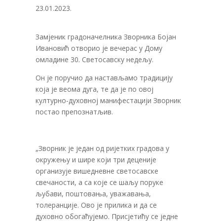
23.01.2023.
Замјеник градоначелника Зворника Бојан
Ивановић отворио је вечерас у Дому
омладине 30. Светосавску недељу.
Он је поручио да настављамо традицију
која је веома дуга, те да је по овој
културно-духовној манифестацији Зворник
постао препознатљив.
„Зворник је један од ријетких градова у
окружењу и шире који три деценије
организује вишедневне светосавске
свечаности, а са које се шаљу поруке
љубави, поштовања, уважавања,
толеранције. Ово је прилика и да се
духовно обогаћујемо. Присјетићу се једне