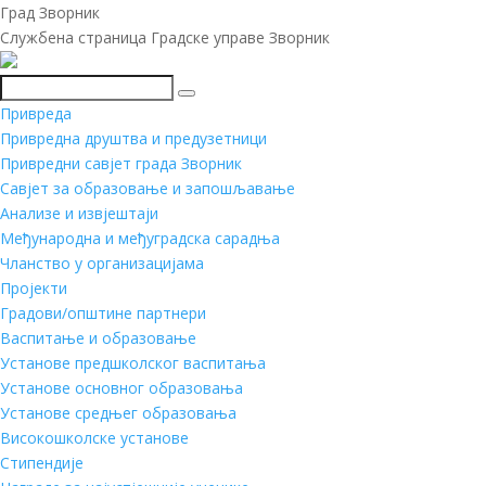
Град Зворник
Службена страница Градске управе Зворник
Претражи
Привреда
Привредна друштва и предузетници
Привредни савјет града Зворник
Савјет за образовање и запошљавање
Анализе и извјештаји
Међународна и међуградска сарадња
Чланство у организацијама
Пројекти
Градови/општине партнери
Васпитање и образовање
Установе предшколског васпитања
Установе основног образовања
Установе средњег образовања
Високошколске установе
Стипендије