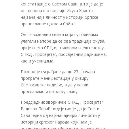
констатације о Светом Сави, а то је да је
он вјероватно послије Исуса Христа
најзачајнија личност у историји Српске
православне цркве и Срба.“
Он се захвалио свима који су годинама
улагали напоре да се ова традиција очува,
прије свега СПЦ-и, њиховом свештенству,
СПКД „Просвјета“, просвјетним радницима,
као и ученицима.
Позвао је суграђане да до 27. јануара
пропрате манифестације у оквиру
Светосавске недеље, а да у петак
прославимо и школску славу.
Предсједник зворничке СПКД „Просвјета“
Радосав Перић подсјетио је да је Свети
Сава једна од најзначајнијих личности у
историји српског народа који нам је
поклонио културу, образовање, просвјету.