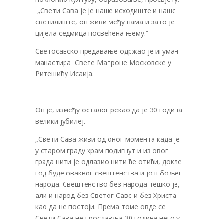
„Свети Сава је је наше исходиште и наше
светилиште, он живи међу нама и зато је
цијела седмица посвећена њему.“
Светосавско предавање одржао је игуман
манастира Свете Матроне Московске у
Ритешићу Исаија.
Он је, између осталог рекао да је 30 година
велики јубилеј.
„Свети Сава живи од оног момента када је
у старом граду храм подигнут и из овог
града нити је одлазио нити ће отићи, докле
год буде оваквог свештенства и још бољег
народа. Свештенство без народа тешко је,
али и народ без Светог Саве и без Христа
као да не постоји. Према томе овде се
Свети Сава не прославља 30 година него у