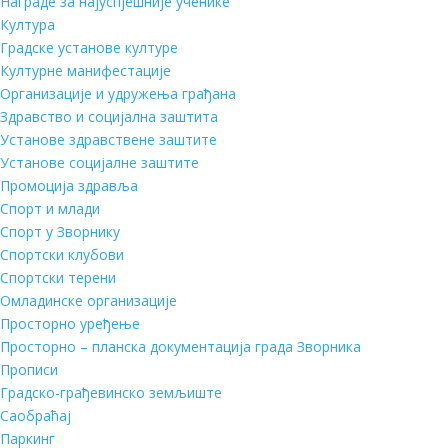
Награде за најуспјешније ученике
Култура
Градске установе културе
Културне манифестације
Организације и удружења грађана
Здравство и социјална заштита
Установе здравствене заштите
Установе социјалне заштите
Промоција здравља
Спорт и млади
Спорт у Зворнику
Спортски клубови
Спортски терени
Омладинске организације
Просторно уређење
Просторно – планска документација града Зворника
Прописи
Градско-грађевинско земљиште
Саобраћај
Паркинг