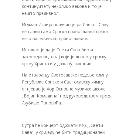
континуитету неколико векова и то је
нешто предивно.“
Игуман Исаија поручио је да Светог Саву
не слави само Српска православна црква
него васељенско православље.
Истакао је да је Свети Сава био и
законодавац, онај који је донео у српску
цркву Христа и у државу законик.
На отварању Светосавске недеље химну
Републике Српске и Светосавску химну
отпјевао је Хор Основне музичке школе
„Војин Комадина“ под руководством проф.
Љубише Поповића.
Сутра ће концерт одржати КУД „Свети
Сава“, у сриједу ће бити традиционални