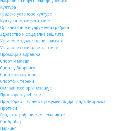
Награде за најуспјешније ученике
Култура
Градске установе културе
Културне манифестације
Организације и удружења грађана
Здравство и социјална заштита
Установе здравствене заштите
Установе социјалне заштите
Промоција здравља
Спорт и млади
Спорт у Зворнику
Спортски клубови
Спортски терени
Омладинске организације
Просторно уређење
Просторно – планска документација града Зворника
Прописи
Градско-грађевинско земљиште
Саобраћај
Паркинг