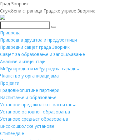
Град Зворник
Службена страница Градске управе Зворник
Претражи
Привреда
Привредна друштва и предузетници
Привредни савјет града Зворник
Савјет за образовање и запошљавање
Анализе и извјештаји
Међународна и међуградска сарадња
Чланство у организацијама
Пројекти
Градови/општине партнери
Васпитање и образовање
Установе предшколског васпитања
Установе основног образовања
Установе средњег образовања
Високошколске установе
Стипендије