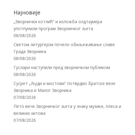
Најновије
„Зворнички котлић“ и изложба олдтајмера
употпунили програм Зворничког љета
08/08/2026
Светом литургијом почело обиљежавање славе
Града Зворника
08/08/2026
Гуслари наступили пред зворничком публиком
08/08/2026
Сусрет „Људи и мостови“ потврдио братске везе
Зворника и Малог Зворника
07/08/2026
Пето вече Зворничког љета у знаку музике, плеса и
великих хитова
07/08/2026