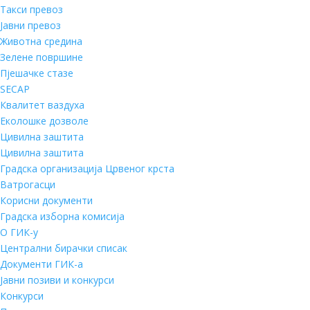
Такси превоз
Јавни превоз
Животна средина
Зелене површине
Пјешачке стазе
SECAP
Квалитет ваздуха
Еколошке дозволе
Цивилна заштита
Цивилна заштита
Градска организација Црвеног крста
Ватрогасци
Корисни документи
Градска изборна комисија
О ГИК-у
Централни бирачки списак
Документи ГИК-а
Јавни позиви и конкурси
Конкурси