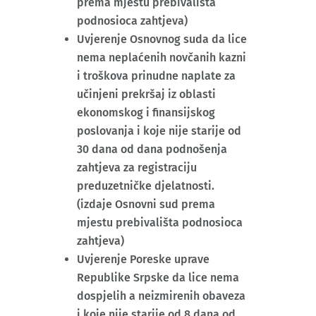
prema mjestu prebivališta
podnosioca zahtjeva)
Uvjerenje Osnovnog suda da lice
nema neplaćenih novčanih kazni
i troškova prinudne naplate za
učinjeni prekršaj iz oblasti
ekonomskog i finansijskog
poslovanja i koje nije starije od
30 dana od dana podnošenja
zahtjeva za registraciju
preduzetničke djelatnosti.
(izdaje Osnovni sud prema
mjestu prebivališta podnosioca
zahtjeva)
Uvjerenje Poreske uprave
Republike Srpske da lice nema
dospjelih a neizmirenih obaveza
i koje nije starije od 8 dana od