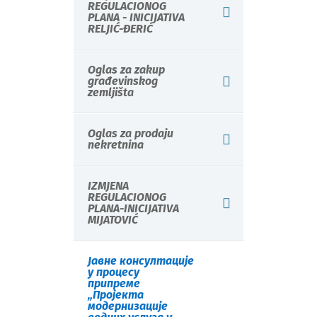
REGULACIONOG
PLANA - INICIJATIVA
RELJIĆ-ĐERIĆ
Oglas za zakup
građevinskog
zemljišta
Oglas za prodaju
nekretnina
IZMJENA
REGULACIONOG
PLANA-INICIJATIVA
MIJATOVIĆ
Јавне консултације
у процесу
припреме
„Пројекта
модернизације