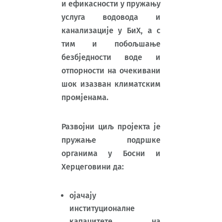
и ефикасности у пружању
услуга водовода и
канализације у БиХ, а с
тим и побољшање
безбједности воде и
отпорности на очекивани
шок изазван климатским
промјенама.
Развојни циљ пројекта је
пружање подршке
органима у Босни и
Херцеговини да:
ојачају
институционалне
капацитете на