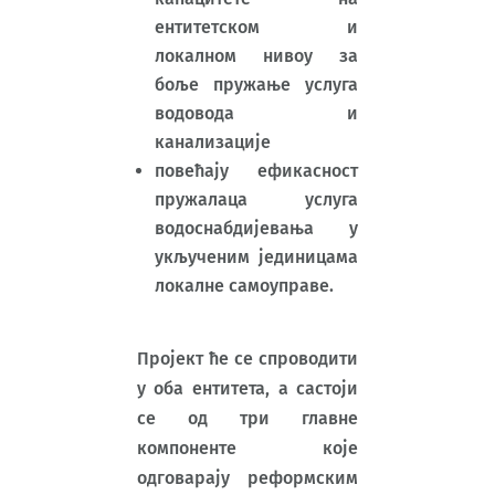
ентитетском и
локалном нивоу за
боље пружање услуга
водовода и
канализације
повећају ефикасност
пружалаца услуга
водоснабдијевања у
укљученим јединицама
локалне самоуправе.
Пројект ће се спроводити
у оба ентитета, а састоји
се од три главне
компоненте које
одговарају реформским