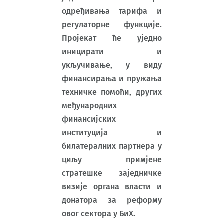
одређивања тарифа и
регулаторне функције.
Пројекат ће уједно
иницирати и
укључивање, у виду
финансирања и пружања
техничке помоћи, других
међународних
финансијских
институција и
билатералних партнера у
циљу примјене
стратешке заједничке
визије органа власти и
донатора за реформу
овог сектора у БиХ.