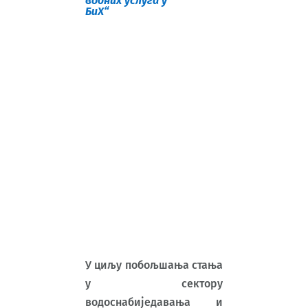
водних услуга у
БиХ“
У циљу побољшања стања
у сектору
водоснабиједавања и