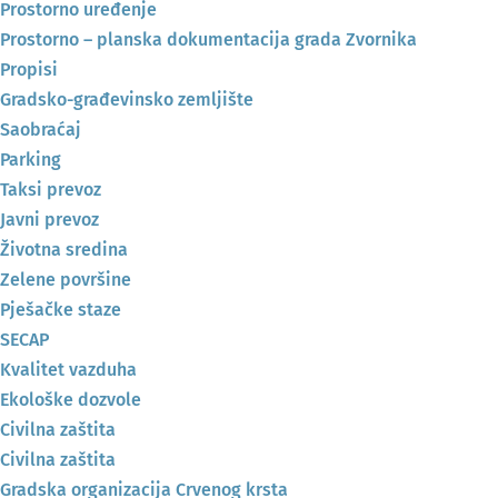
Prostorno uređenje
Prostorno – planska dokumentacija grada Zvornika
Propisi
Gradsko-građevinsko zemljište
Saobraćaj
Parking
Taksi prevoz
Javni prevoz
Životna sredina
Zelene površine
Pješačke staze
SECAP
Kvalitet vazduha
Ekološke dozvole
Civilna zaštita
Civilna zaštita
Gradska organizacija Crvenog krsta