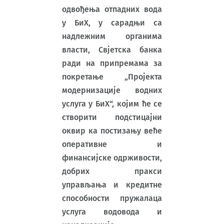
одвођења отпадних вода
у БиХ, у сарадњи са
надлежним органима
власти, Свјетска банка
ради на припремама за
покретање „Пројекта
модернизације водних
услуга у БиХ“, којим ће се
створити подстицајни
оквир ка постизању веће
оперативне и
финансијске одрживости,
добрих пракси
управљања и кредитне
способности пружалаца
услуга водовода и