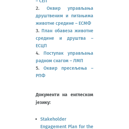
– СЕП
Оквир управљања
друштвеним и питањима
животне средине – ЕСМФ
План обавеза животне
средине и друштва –
ЕСЦП
Поступак управљања
радном снагом – ЛМП
Оквир пресељења –
РПФ
Документи на енглеском
језику:
Stakeholder
Engagement Plan for the