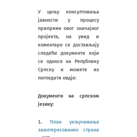
У циљу консултовања
јавности у процесу
припреме овог значајног
пројекта, на увид и
коментаре се достављају
следећи документи који
се односе на Републику
Српску и можете их
погледати овдје:
Документи на српском
језику:
План укључивања
заинтересованих страна