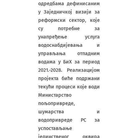
одредбама дефинисаним
у Заједничкој визији за
реформски сектор, које
су потребне за
унапређење услуга
водоснабдијевања и
управљања отпадним
водама у БиХ за период
2021.-2028. Реализацијом
пројекта биће подржани
текући процеси које води
Министарство
пољопривреде,
шумарства и
водопривреде РС за
успостављање
јединственог оквира