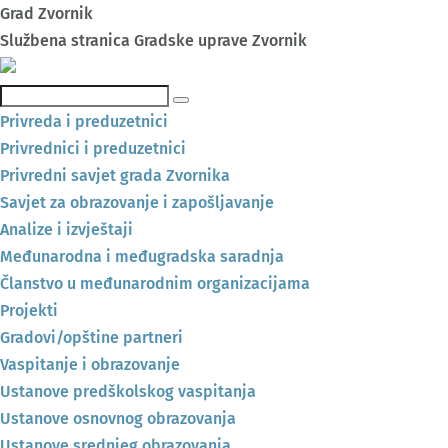
Grad Zvornik
Službena stranica Gradske uprave Zvornik
Pretraga
Privreda i preduzetnici
Privrednici i preduzetnici
Privredni savjet grada Zvornika
Savjet za obrazovanje i zapošljavanje
Analize i izvještaji
Međunarodna i međugradska saradnja
Članstvo u međunarodnim organizacijama
Projekti
Gradovi/opštine partneri
Vaspitanje i obrazovanje
Ustanove predškolskog vaspitanja
Ustanove osnovnog obrazovanja
Ustanove srednjeg obrazovanja