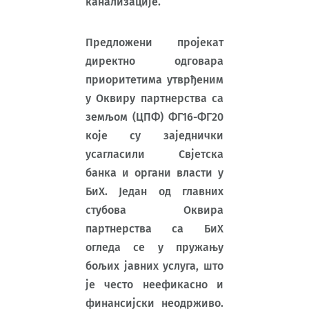
канализације.
Предложени пројекат
директно одговара
приоритетима утврђеним
у Оквиру партнерства са
земљом (ЦПФ) ФГ16-ФГ20
које су заједнички
усагласили Свјетска
банка и органи власти у
БиХ. Један од главних
стубова Оквира
партнерства са БиХ
огледа се у пружању
бољих јавних услуга, што
је често неефикасно и
финансијски неодрживо.