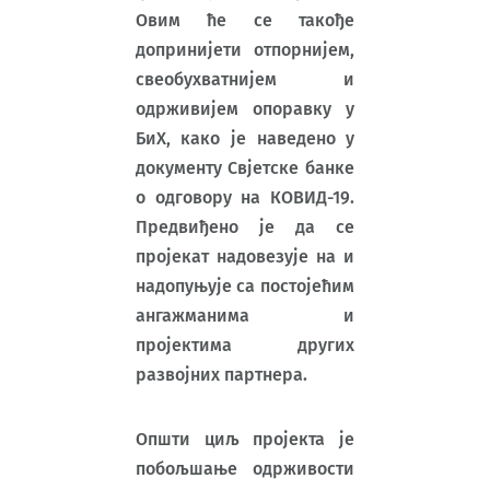
Овим ће се такође
допринијети отпорнијем,
свеобухватнијем и
одрживијем опоравку у
БиХ, како је наведено у
документу Свјетске банке
о одговору на КОВИД-19.
Предвиђено је да се
пројекат надовезује на и
надопуњује са постојећим
ангажманима и
пројектима других
развојних партнера.
Општи циљ пројекта је
побољшање одрживости