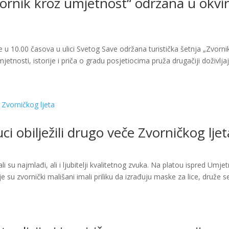
vornik kroz umjetnost“ održana u okvi
e u 10.00 časova u ulici Svetog Save održana turistička šetnja „Zvorni
etnosti, istorije i priča o gradu posjetiocima pruža drugačiji doživlja
ci obilježili drugo veče Zvorničkog ljet
 su najmlađi, ali i ljubitelji kvalitetnog zvuka. Na platou ispred Umje
e su zvornički mališani imali priliku da izrađuju maske za lice, druže s