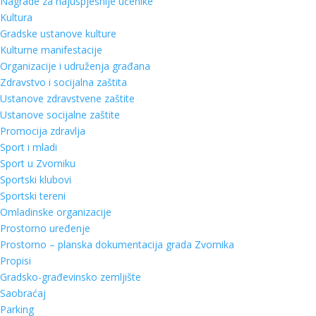
Nagrade za najuspješnije učenike
Kultura
Gradske ustanove kulture
Kulturne manifestacije
Organizacije i udruženja građana
Zdravstvo i socijalna zaštita
Ustanove zdravstvene zaštite
Ustanove socijalne zaštite
Promocija zdravlja
Sport i mladi
Sport u Zvorniku
Sportski klubovi
Sportski tereni
Omladinske organizacije
Prostorno uređenje
Prostorno – planska dokumentacija grada Zvornika
Propisi
Gradsko-građevinsko zemljište
Saobraćaj
Parking