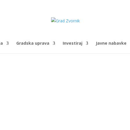
da
Gradska uprava
Investiraj
Javne nabavke