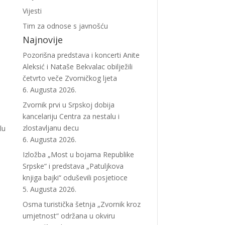
Vijesti
Tim za odnose s javnošću
Najnovije
Pozorišna predstava i koncerti Anite
Aleksić i Nataše Bekvalac obilježili
četvrto veče Zvorničkog ljeta
6. Augusta 2026.
Zvornik prvi u Srpskoj dobija
kancelariju Centra za nestalu i
zlostavljanu decu
lu
6. Augusta 2026.
Izložba „Most u bojama Republike
Srpske“ i predstava „Patuljkova
knjiga bajki“ oduševili posjetioce
5. Augusta 2026.
Osma turistička šetnja „Zvornik kroz
umjetnost“ održana u okviru