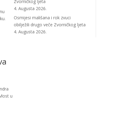
Zvorničkog ljeta
4. Augusta 2026.
anu
Osmijesi mališana i rok zvuci
ku.
obilježili drugo veče Zvorničkog ljeta
4. Augusta 2026.
va
andra
„Most u