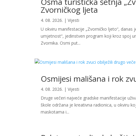
Osma turistička šetnja „Z
Zvorničkog ljeta
4. 08. 2026.
|
Vijesti
U okviru manifestacije „Zvorničko ljeto“, danas j
umjetnost“, jedinstven program koji kroz spoj umj
Zvornika. Osmi put...
Osmijesi mališana i rok zvu
4. 08. 2026.
|
Vijesti
Druge večeri najveće gradske manifestacije uživali
škole održana je kreativna radionica, u okviru koj
maskotama i...