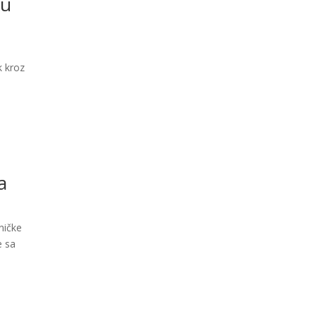
ru
k kroz
j
a
tničke
e sa