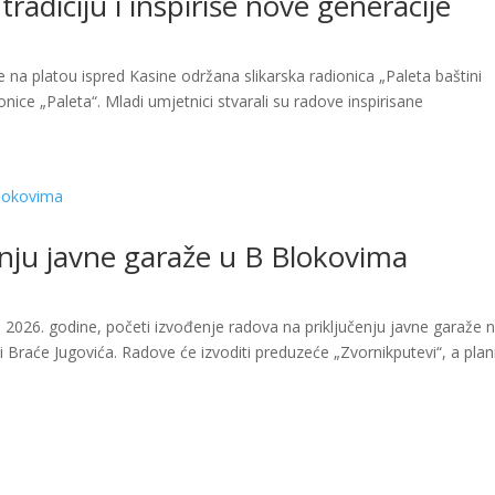
tradiciju i inspiriše nove generacije
e na platou ispred Kasine održana slikarska radionica „Paleta baštini
ionice „Paleta“. Mladi umjetnici stvarali su radove inspirisane
enju javne garaže u B Blokovima
 2026. godine, početi izvođenje radova na priključenju javne garaže 
ci Braće Jugovića. Radove će izvoditi preduzeće „Zvornikputevi“, a pla