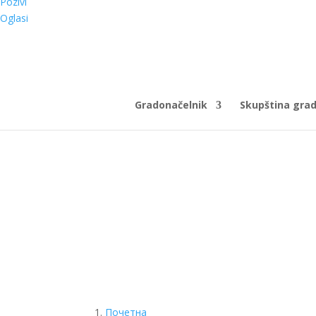
Pozivi
Oglasi
Gradonačelnik
Skupština gra
Почетна