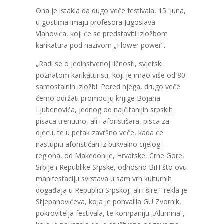
Ona je istakla da dugo veče festivala, 15. juna,
u gostima imaju profesora Jugoslava
Vlahovića, koji će se predstaviti izložbom
karikatura pod nazivom „Flower power”.
„Radi se o jedinstvenoj ličnosti, svjetski
poznatom karikaturisti, koji je imao više od 80
samostalnih izložbi. Pored njega, drugo veče
ćemo održati promociju knjige Bojana
Ljubenovića, jednog od najčitanijih srpskih
pisaca trenutno, ali i aforističara, pisca za
djecu, te u petak završno veče, kada će
nastupiti aforističari iz bukvalno cijelog
regiona, od Makedonije, Hrvatske, Crne Gore,
Srbije i Republike Srpske, odnosno BiH što ovu
manifestaciju svrstava u sam vrh kulturnih
događaja u Republici Srpskoj, ali i šire,“ rekla je
Stjepanovićeva, koja je pohvalila GU Zvornik,
pokrovitelja festivala, te kompaniju „Alumina“,