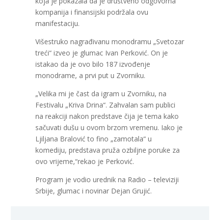
koja je pokazala da je društveno odgovorna
kompanija i finansijski podržala ovu
manifestaciju.
Višestruko nagrađivanu monodramu „Svetozar
treći“ izveo je glumac Ivan Perković. On je
istakao da je ovo bilo 187 izvođenje
monodrame, a prvi put u Zvorniku.
„Velika mi je čast da igram u Zvorniku, na
Festivalu „Kriva Drina“. Zahvalan sam publici
na reakciji nakon predstave čija je tema kako
sačuvati dušu u ovom brzom vremenu. Iako je
Ljiljana Bralović to fino „zamotala“ u
komediju, predstava pruža ozbiljne poruke za
ovo vrijeme,“rekao je Perković.
Program je vodio urednik na Radio – televiziji
Srbije, glumac i novinar Dejan Grujić.