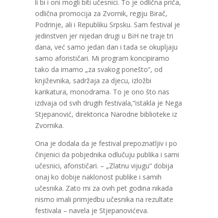
li bi i oni mogli biti učesnici. To je odlična priča,
odlična promocija za Zvornik, regiju Birač,
Podrinje, ali i Republiku Srpsku. Sam festival je
jedinstven jer nijedan drugi u BiH ne traje tri
dana, već samo jedan dan i tada se okupljaju
samo aforističari. Mi program koncipiramo
tako da imamo „za svakog ponešto“, od
književnika, sadržaja za djecu, izložbi
karikatura, monodrama. To je ono što nas
izdvaja od svih drugih festivala,“istakla je Nega
Stjepanović, direktorica Narodne biblioteke iz
Zvornika.
Ona je dodala da je festival prepoznatljiv i po
činjenici da pobjednika odlučuju publika i sami
učesnici, aforističari. – „Zlatnu vijugu“ dobija
onaj ko dobije naklonost publike i samih
učesnika. Zato mi za ovih pet godina nikada
nismo imali primjedbu učesnika na rezultate
festivala – navela je Stjepanovićeva.