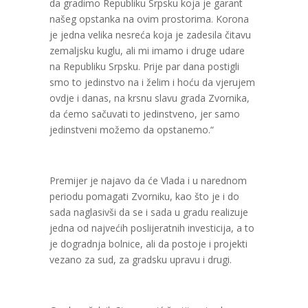
da gradimo Republiku Srpsku koja je garant
našeg opstanka na ovim prostorima. Korona
je jedna velika nesreća koja je zadesila čitavu
zemaljsku kuglu, ali mi imamo i druge udare
na Republiku Srpsku. Prije par dana postigli
smo to jedinstvo na i želim i hoću da vjerujem
ovdje i danas, na krsnu slavu grada Zvornika,
da ćemo sačuvati to jedinstveno, jer samo
jedinstveni možemo da opstanemo.“
Premijer je najavo da će Vlada i u narednom
periodu pomagati Zvorniku, kao što je i do
sada naglasivši da se i sada u gradu realizuje
jedna od najvećih poslijeratnih investicija, a to
je dogradnja bolnice, ali da postoje i projekti
vezano za sud, za gradsku upravu i drugi.