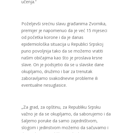
učenja.“
Poželjevši srećnu slavu građanima Zvornika,
premijer je napomenuo da je već 15 mjeseci
od početka korone i da je danas
epidemiološka situacija u Republici Srpskoj
puno povoljnija tako da se možemo vratiti
našim običajima kao što je proslava krsne
slave. On je podsjetio da se u slavske dane
okupljamo, družimo i bar za trenutak
zaboravljamo svakodnevne probleme ili
eventualne nesuglasice.
„Za grad, za opštinu, za Republiku Srpsku
važno je da se okupljamo, da saborujemo i da
šaljemo poruke da samo zajedništvom,
slogom i jedinstvom možemo da sačuvamo i