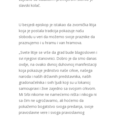
slavski kolač.
U besjedi episkop je istakao da zvornička litija
koja je postala tradicija pokazuje našu
slobodu u veri da možemo svoje praznike da
praznujemo i u hramu i van hramova.
„Svete litije se vrše da grad bude blagosloven i
svi njegovi stanovnici. Dobro je da smo danas
ovdje, na ovako divnoj duhovnoj manifestaciji
koja pokazuje jedinstvo naše crkve, našega
naroda i naših državnih predstavnika, naših
gradonačelnika i svih ljudi koji su u lokanoj
samoupravi i žive zajedno sa svojom crkvom.
Mi Srbi nikome ne namećemo ništa i nikoga ni
sa čim ne ugrožavamo, ali hoćemo da
pokažemo bogatstvo svoga predanja, svoje
pravoslavne vere i svoga pravoslavnog