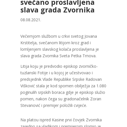
svečano proslavljena
slava grada Zvornika
08.08.2021.
Večernjom službom u crkvi svetog Jovana
Krstitelja, svečanom litijom kroz grad i
lomljenjem slavskog kolača proslavljena je
slava grada Zvornika Sveta Petka Trnova.
Litija koju je predvodio episkop zvorničko-
tuzlanski Fotije i u kojoj je učestvovao i
predsjednik Vlade Republike Srpske Radovan
Višković stala je kod spomen obilježja za 1.080
poginulih srpskih boraca gdje je episkop služio
pomen, nakon čega su gradonačelnik Zoran
Stevanović i premijer položili cvijeće.
Na platou ispred Kasine prvi čovjek Zvornika
zajedno sa vladikom i premijerom slomio je