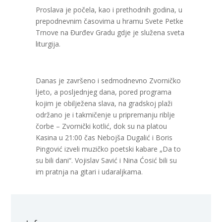
Proslava je počela, kao i prethodnih godina, u
prepodnevnim časovima u hramu Svete Petke
Trnove na Đurđev Gradu gdje je služena sveta
liturgija.
Danas je završeno i sedmodnevno Zvorničko
ljeto, a posljednjeg dana, pored programa
kojim je obilježena slava, na gradskoj plaži
održano je i takmičenje u pripremanju riblje
čorbe – Zvornički kotlić, dok su na platou
Kasina u 21:00 čas Nebojša Dugalić i Boris
Pingović izveli muzičko poetski kabare „Da to
su bili dani“. Vojislav Savić i Nina Ćosić bili su
im pratnja na gitari i udaraljkama.