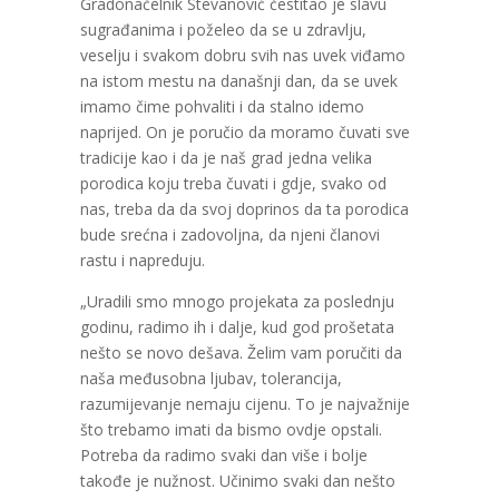
Gradonačelnik Stevanović čestitao je slavu
sugrađanima i poželeo da se u zdravlju,
veselju i svakom dobru svih nas uvek viđamo
na istom mestu na današnji dan, da se uvek
imamo čime pohvaliti i da stalno idemo
naprijed. On je poručio da moramo čuvati sve
tradicije kao i da je naš grad jedna velika
porodica koju treba čuvati i gdje, svako od
nas, treba da da svoj doprinos da ta porodica
bude srećna i zadovoljna, da njeni članovi
rastu i napreduju.
„Uradili smo mnogo projekata za poslednju
godinu, radimo ih i dalje, kud god prošetata
nešto se novo dešava. Želim vam poručiti da
naša međusobna ljubav, tolerancija,
razumijevanje nemaju cijenu. To je najvažnije
što trebamo imati da bismo ovdje opstali.
Potreba da radimo svaki dan više i bolje
takođe je nužnost. Učinimo svaki dan nešto